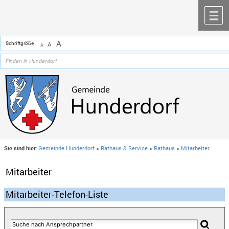
Zum Inhalt
,
zur Navigation
oder
zur Startseite
springen.
chließen
M
A
Schriftgröße
A
A
Sie sind hier:
Gemeinde Hunderdorf
>
Rathaus & Service
>
Rathaus
>
Mitarbeiter
Mitarbeiter
Mitarbeiter-Telefon-Liste