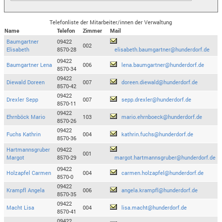
Telefonliste der Mitarbeiter/innen der Verwaltung
Name
Telefon
Zimmer
Mail
Baumgartner
09422
002
Elisabeth
8570-28
elisabeth.baumgartner@hunderdorf.de
09422
Baumgartner Lena
006
lena.baumgartner@hunderdorf.de
8570-34
09422
Diewald Doreen
007
doreen.diewald@hunderdorf.de
8570-42
09422
Drexler Sepp
007
sepp.drexler@hunderdorf.de
8570-11
09422
Ehrnböck Mario
103
mario.ehrnboeck@hunderdorf.de
8570-26
09422
Fuchs Kathrin
004
kathrin.fuchs@hunderdorf.de
8570-36
Hartmannsgruber
09422
001
Margot
8570-29
margot.hartmannsgruber@hunderdorf.de
09422
Holzapfel Carmen
004
carmen.holzapfel@hunderdorf.de
8570-0
09422
Krampfl Angela
006
angela.krampfl@hunderdorf.de
8570-35
09422
Macht Lisa
004
lisa.macht@hunderdorf.de
8570-41
09422