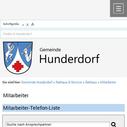
Zum Inhalt
,
zur Navigation
oder
zur Startseite
springen.
chließen
M
A
Schriftgröße
A
A
Sie sind hier:
Gemeinde Hunderdorf
>
Rathaus & Service
>
Rathaus
>
Mitarbeiter
Mitarbeiter
Mitarbeiter-Telefon-Liste