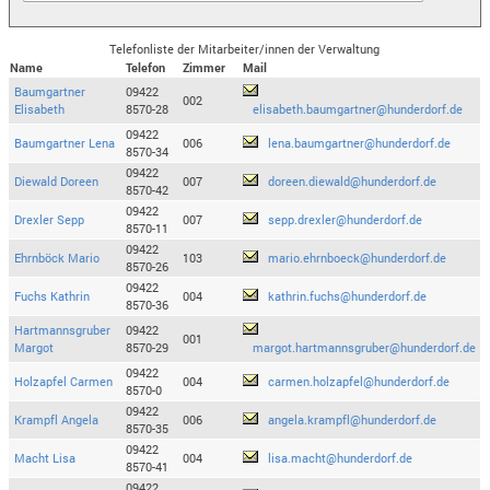
Telefonliste der Mitarbeiter/innen der Verwaltung
Name
Telefon
Zimmer
Mail
Baumgartner
09422
002
Elisabeth
8570-28
elisabeth.baumgartner@hunderdorf.de
09422
Baumgartner Lena
006
lena.baumgartner@hunderdorf.de
8570-34
09422
Diewald Doreen
007
doreen.diewald@hunderdorf.de
8570-42
09422
Drexler Sepp
007
sepp.drexler@hunderdorf.de
8570-11
09422
Ehrnböck Mario
103
mario.ehrnboeck@hunderdorf.de
8570-26
09422
Fuchs Kathrin
004
kathrin.fuchs@hunderdorf.de
8570-36
Hartmannsgruber
09422
001
Margot
8570-29
margot.hartmannsgruber@hunderdorf.de
09422
Holzapfel Carmen
004
carmen.holzapfel@hunderdorf.de
8570-0
09422
Krampfl Angela
006
angela.krampfl@hunderdorf.de
8570-35
09422
Macht Lisa
004
lisa.macht@hunderdorf.de
8570-41
09422