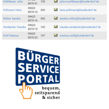
Mühlbauer Julia
103
julia.muehlbauer@hunderdorf.de
8570-31
09422
Pollmann Hans
003
hans.pollmann@hunderdorf.de
8570-10
09422
Rother Sandra
002
sandra.rother@hunderdorf.de
8570-16
09422
Weidacher Claudia
102
claudia.weidacher@hunderdorf.de
8570-19
09422
Wolf Markus
107
markus.wolf@hunderdorf.de
8570-23