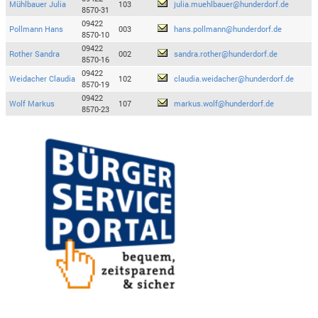
Mühlbauer Julia
103
julia.muehlbauer@hunderdorf.de
8570-31
09422
Pollmann Hans
003
hans.pollmann@hunderdorf.de
8570-10
09422
Rother Sandra
002
sandra.rother@hunderdorf.de
8570-16
09422
Weidacher Claudia
102
claudia.weidacher@hunderdorf.de
8570-19
09422
Wolf Markus
107
markus.wolf@hunderdorf.de
8570-23