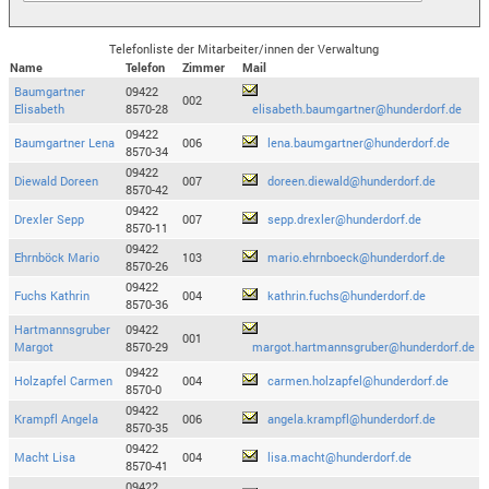
Telefonliste der Mitarbeiter/innen der Verwaltung
Name
Telefon
Zimmer
Mail
Baumgartner
09422
002
Elisabeth
8570-28
elisabeth.baumgartner@hunderdorf.de
09422
Baumgartner Lena
006
lena.baumgartner@hunderdorf.de
8570-34
09422
Diewald Doreen
007
doreen.diewald@hunderdorf.de
8570-42
09422
Drexler Sepp
007
sepp.drexler@hunderdorf.de
8570-11
09422
Ehrnböck Mario
103
mario.ehrnboeck@hunderdorf.de
8570-26
09422
Fuchs Kathrin
004
kathrin.fuchs@hunderdorf.de
8570-36
Hartmannsgruber
09422
001
Margot
8570-29
margot.hartmannsgruber@hunderdorf.de
09422
Holzapfel Carmen
004
carmen.holzapfel@hunderdorf.de
8570-0
09422
Krampfl Angela
006
angela.krampfl@hunderdorf.de
8570-35
09422
Macht Lisa
004
lisa.macht@hunderdorf.de
8570-41
09422