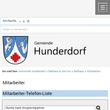
Zum Inhalt
,
zur Navigation
oder
zur Startseite
springen.
chließen
M
A
Schriftgröße
A
A
Sie sind hier:
Gemeinde Hunderdorf
>
Rathaus & Service
>
Rathaus
>
Mitarbeiter
Mitarbeiter
Mitarbeiter-Telefon-Liste