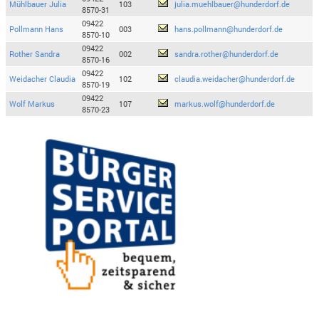
Mühlbauer Julia
103
julia.muehlbauer@hunderdorf.de
8570-31
09422
Pollmann Hans
003
hans.pollmann@hunderdorf.de
8570-10
09422
Rother Sandra
002
sandra.rother@hunderdorf.de
8570-16
09422
Weidacher Claudia
102
claudia.weidacher@hunderdorf.de
8570-19
09422
Wolf Markus
107
markus.wolf@hunderdorf.de
8570-23