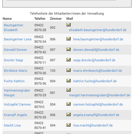
Telefonliste der Mitarbeiter/innen der Verwaltung
Name
Telefon
Zimmer
Mail
Baumgartner
09422
002
Elisabeth
8570-28
elisabeth.baumgartner@hunderdorf.de
09422
Baumgartner Lena
006
lena.baumgartner@hunderdorf.de
8570-34
09422
Diewald Doreen
007
doreen.diewald@hunderdorf.de
8570-42
09422
Drexler Sepp
007
sepp.drexler@hunderdorf.de
8570-11
09422
Ehrnböck Mario
103
mario.ehrnboeck@hunderdorf.de
8570-26
09422
Fuchs Kathrin
004
kathrin.fuchs@hunderdorf.de
8570-36
Hartmannsgruber
09422
001
Margot
8570-29
margot.hartmannsgruber@hunderdorf.de
09422
Holzapfel Carmen
004
carmen.holzapfel@hunderdorf.de
8570-0
09422
Krampfl Angela
006
angela.krampfl@hunderdorf.de
8570-35
09422
Macht Lisa
004
lisa.macht@hunderdorf.de
8570-41
09422