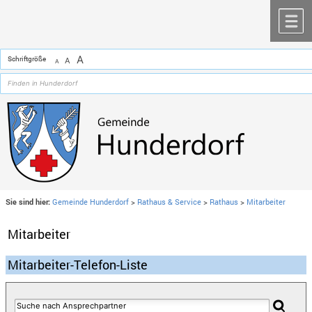
Zum Inhalt
,
zur Navigation
oder
zur Startseite
springen.
chließen
M
A
Schriftgröße
A
A
Sie sind hier:
Gemeinde Hunderdorf
>
Rathaus & Service
>
Rathaus
>
Mitarbeiter
Mitarbeiter
Mitarbeiter-Telefon-Liste