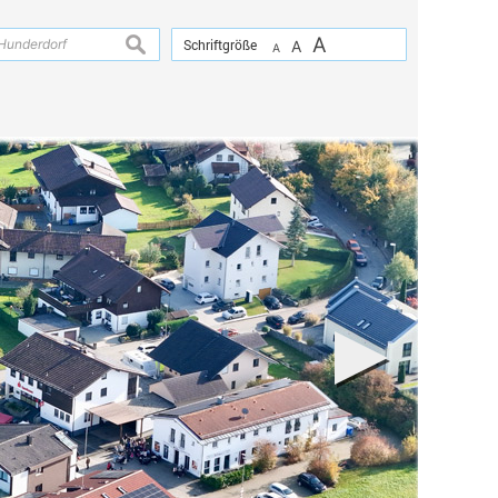
A
suchen
Schriftgröße
A
A