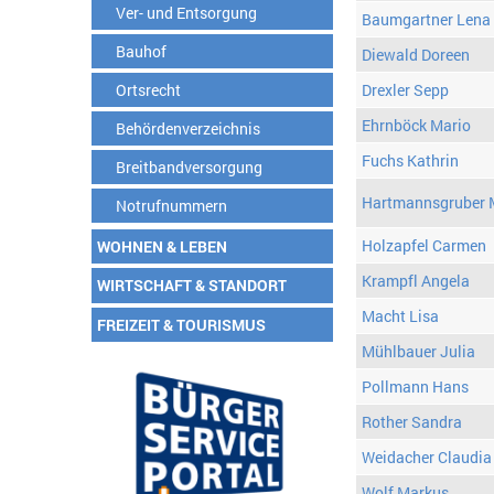
Ver- und Entsorgung
Baumgartner Lena
Bauhof
Diewald Doreen
Ortsrecht
Drexler Sepp
Ehrnböck Mario
Behördenverzeichnis
Fuchs Kathrin
Breitbandversorgung
Hartmannsgruber 
Notrufnummern
Holzapfel Carmen
WOHNEN & LEBEN
Krampfl Angela
WIRTSCHAFT & STANDORT
Macht Lisa
FREIZEIT & TOURISMUS
Mühlbauer Julia
Pollmann Hans
Rother Sandra
Weidacher Claudia
Wolf Markus