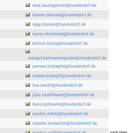
lena.baumgartner@hunderdorf.de
doreen.diewald@hunderdorf.de
sepp.drexler@hunderdorf.de
mario.ehrnboeck@hunderdorf.de
kathrin.fuchs@hunderdorf.de
margot.hartmannsgruber@hunderdorf.de
carmen.holzapfel@hunderdorf.de
angela.krampfl@hunderdorf.de
lisa.macht@hunderdorf.de
julia.muehlbauer@hunderdorf.de
hans.pollmann@hunderdorf.de
sandra.rother@hunderdorf.de
claudia.weidacher@hunderdorf.de
markus.wolf@hunderdorf.de
drucken
nach oben