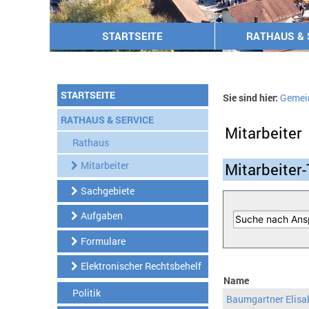
STARTSEITE
RATHAUS & 
STARTSEITE
Sie sind hier:
Gemei
RATHAUS & SERVICE
Mitarbeiter
Rathaus
Mitarbeiter
Mitarbeiter-
Sachgebiete
Aufgaben
Formulare
Elektronischer Rechtsbehelf
Name
Politik
Baumgartner Elisa