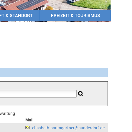
FT & STANDORT
FREIZEIT & TOURISMUS
erwaltung
Mail
elisabeth.baumgartner@hunderdorf.de