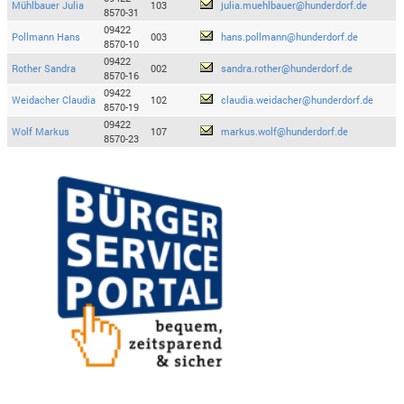
Mühlbauer Julia
103
julia.muehlbauer@hunderdorf.de
8570-31
09422
Pollmann Hans
003
hans.pollmann@hunderdorf.de
8570-10
09422
Rother Sandra
002
sandra.rother@hunderdorf.de
8570-16
09422
Weidacher Claudia
102
claudia.weidacher@hunderdorf.de
8570-19
09422
Wolf Markus
107
markus.wolf@hunderdorf.de
8570-23