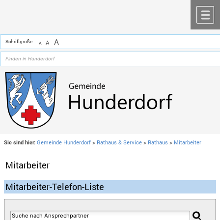
Zum Inhalt
,
zur Navigation
oder
zur Startseite
springen.
chließen
M
A
Schriftgröße
A
A
Sie sind hier:
Gemeinde Hunderdorf
>
Rathaus & Service
>
Rathaus
>
Mitarbeiter
Mitarbeiter
Mitarbeiter-Telefon-Liste