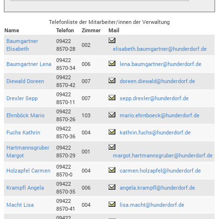
Telefonliste der Mitarbeiter/innen der Verwaltung
Name
Telefon
Zimmer
Mail
Baumgartner
09422
002
Elisabeth
8570-28
elisabeth.baumgartner@hunderdorf.de
09422
Baumgartner Lena
006
lena.baumgartner@hunderdorf.de
8570-34
09422
Diewald Doreen
007
doreen.diewald@hunderdorf.de
8570-42
09422
Drexler Sepp
007
sepp.drexler@hunderdorf.de
8570-11
09422
Ehrnböck Mario
103
mario.ehrnboeck@hunderdorf.de
8570-26
09422
Fuchs Kathrin
004
kathrin.fuchs@hunderdorf.de
8570-36
Hartmannsgruber
09422
001
Margot
8570-29
margot.hartmannsgruber@hunderdorf.de
09422
Holzapfel Carmen
004
carmen.holzapfel@hunderdorf.de
8570-0
09422
Krampfl Angela
006
angela.krampfl@hunderdorf.de
8570-35
09422
Macht Lisa
004
lisa.macht@hunderdorf.de
8570-41
09422