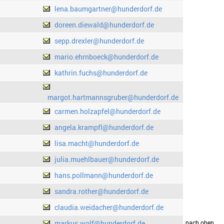
lena.baumgartner@hunderdorf.de
doreen.diewald@hunderdorf.de
sepp.drexler@hunderdorf.de
mario.ehrnboeck@hunderdorf.de
kathrin.fuchs@hunderdorf.de
margot.hartmannsgruber@hunderdorf.de
carmen.holzapfel@hunderdorf.de
angela.krampfl@hunderdorf.de
lisa.macht@hunderdorf.de
julia.muehlbauer@hunderdorf.de
hans.pollmann@hunderdorf.de
sandra.rother@hunderdorf.de
claudia.weidacher@hunderdorf.de
markus.wolf@hunderdorf.de
drucken
nach oben