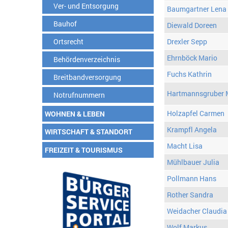
Ver- und Entsorgung
Baumgartner Lena
Bauhof
Diewald Doreen
Ortsrecht
Drexler Sepp
Ehrnböck Mario
Behördenverzeichnis
Fuchs Kathrin
Breitbandversorgung
Hartmannsgruber 
Notrufnummern
Holzapfel Carmen
WOHNEN & LEBEN
Krampfl Angela
WIRTSCHAFT & STANDORT
Macht Lisa
FREIZEIT & TOURISMUS
Mühlbauer Julia
Pollmann Hans
Rother Sandra
Weidacher Claudia
Wolf Markus