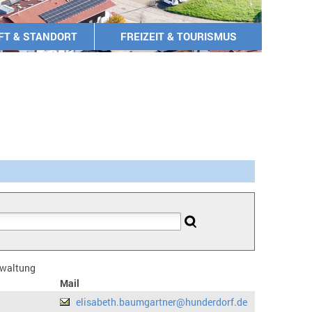
FT & STANDORT
FREIZEIT & TOURISMUS
erwaltung
Mail
elisabeth.baumgartner@hunderdorf.de