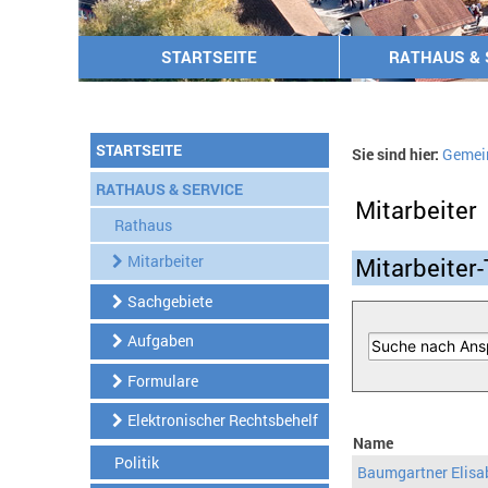
STARTSEITE
RATHAUS & 
STARTSEITE
Sie sind hier:
Gemei
RATHAUS & SERVICE
Mitarbeiter
Rathaus
Mitarbeiter
Mitarbeiter-
Sachgebiete
Aufgaben
Formulare
Elektronischer Rechtsbehelf
Name
Politik
Baumgartner Elisa