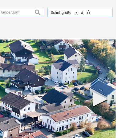
A
suchen
Schriftgröße
A
A