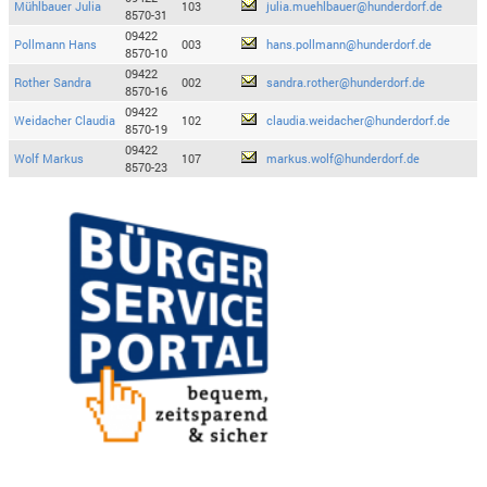
Mühlbauer Julia
103
julia.muehlbauer@hunderdorf.de
8570-31
09422
Pollmann Hans
003
hans.pollmann@hunderdorf.de
8570-10
09422
Rother Sandra
002
sandra.rother@hunderdorf.de
8570-16
09422
Weidacher Claudia
102
claudia.weidacher@hunderdorf.de
8570-19
09422
Wolf Markus
107
markus.wolf@hunderdorf.de
8570-23