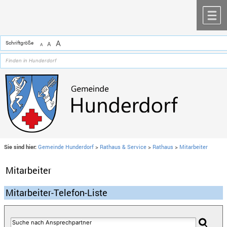
Zum Inhalt
,
zur Navigation
oder
zur Startseite
springen.
chließen
M
A
Schriftgröße
A
A
Sie sind hier:
Gemeinde Hunderdorf
>
Rathaus & Service
>
Rathaus
>
Mitarbeiter
Mitarbeiter
Mitarbeiter-Telefon-Liste