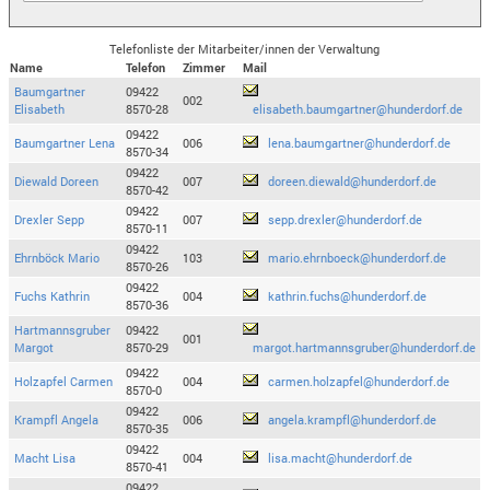
Telefonliste der Mitarbeiter/innen der Verwaltung
Name
Telefon
Zimmer
Mail
Baumgartner
09422
002
Elisabeth
8570-28
elisabeth.baumgartner@hunderdorf.de
09422
Baumgartner Lena
006
lena.baumgartner@hunderdorf.de
8570-34
09422
Diewald Doreen
007
doreen.diewald@hunderdorf.de
8570-42
09422
Drexler Sepp
007
sepp.drexler@hunderdorf.de
8570-11
09422
Ehrnböck Mario
103
mario.ehrnboeck@hunderdorf.de
8570-26
09422
Fuchs Kathrin
004
kathrin.fuchs@hunderdorf.de
8570-36
Hartmannsgruber
09422
001
Margot
8570-29
margot.hartmannsgruber@hunderdorf.de
09422
Holzapfel Carmen
004
carmen.holzapfel@hunderdorf.de
8570-0
09422
Krampfl Angela
006
angela.krampfl@hunderdorf.de
8570-35
09422
Macht Lisa
004
lisa.macht@hunderdorf.de
8570-41
09422