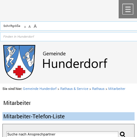
Zum Inhalt
,
zur Navigation
oder
zur Startseite
springen.
chließen
M
A
Schriftgröße
A
A
Sie sind hier:
Gemeinde Hunderdorf
>
Rathaus & Service
>
Rathaus
>
Mitarbeiter
Mitarbeiter
Mitarbeiter-Telefon-Liste