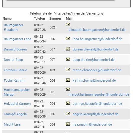
Telefonliste der Mitarbeiter/innen der Verwaltung
Name
Telefon
Zimmer
Mail
Baumgartner
09422
002
Elisabeth
8570-28
elisabeth.baumgartner@hunderdorf.de
09422
Baumgartner Lena
006
lena.baumgartner@hunderdorf.de
8570-34
09422
Diewald Doreen
007
doreen.diewald@hunderdorf.de
8570-42
09422
Drexler Sepp
007
sepp.drexler@hunderdorf.de
8570-11
09422
Ehrnböck Mario
103
mario.ehrnboeck@hunderdorf.de
8570-26
09422
Fuchs Kathrin
004
kathrin.fuchs@hunderdorf.de
8570-36
Hartmannsgruber
09422
001
Margot
8570-29
margot.hartmannsgruber@hunderdorf.de
09422
Holzapfel Carmen
004
carmen.holzapfel@hunderdorf.de
8570-0
09422
Krampfl Angela
006
angela.krampfl@hunderdorf.de
8570-35
09422
Macht Lisa
004
lisa.macht@hunderdorf.de
8570-41
09422