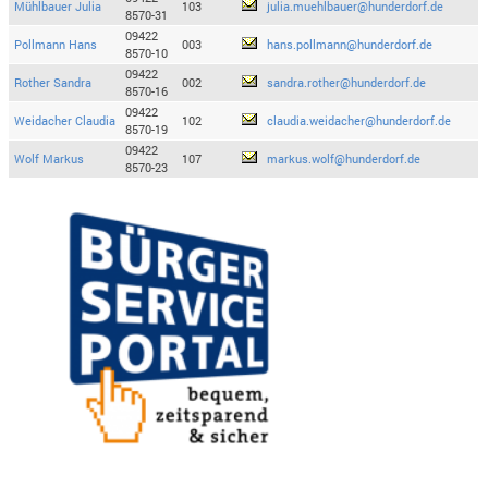
Mühlbauer Julia
103
julia.muehlbauer@hunderdorf.de
8570-31
09422
Pollmann Hans
003
hans.pollmann@hunderdorf.de
8570-10
09422
Rother Sandra
002
sandra.rother@hunderdorf.de
8570-16
09422
Weidacher Claudia
102
claudia.weidacher@hunderdorf.de
8570-19
09422
Wolf Markus
107
markus.wolf@hunderdorf.de
8570-23