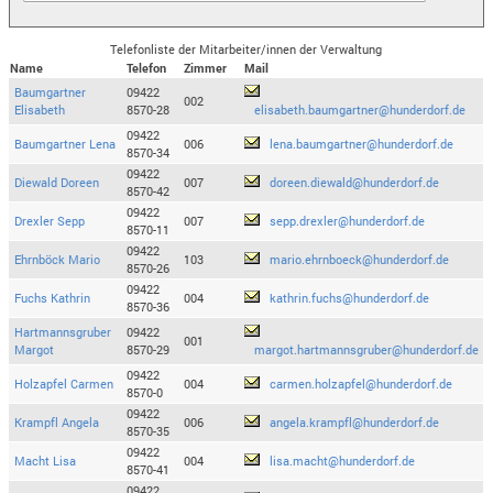
Telefonliste der Mitarbeiter/innen der Verwaltung
Name
Telefon
Zimmer
Mail
Baumgartner
09422
002
Elisabeth
8570-28
elisabeth.baumgartner@hunderdorf.de
09422
Baumgartner Lena
006
lena.baumgartner@hunderdorf.de
8570-34
09422
Diewald Doreen
007
doreen.diewald@hunderdorf.de
8570-42
09422
Drexler Sepp
007
sepp.drexler@hunderdorf.de
8570-11
09422
Ehrnböck Mario
103
mario.ehrnboeck@hunderdorf.de
8570-26
09422
Fuchs Kathrin
004
kathrin.fuchs@hunderdorf.de
8570-36
Hartmannsgruber
09422
001
Margot
8570-29
margot.hartmannsgruber@hunderdorf.de
09422
Holzapfel Carmen
004
carmen.holzapfel@hunderdorf.de
8570-0
09422
Krampfl Angela
006
angela.krampfl@hunderdorf.de
8570-35
09422
Macht Lisa
004
lisa.macht@hunderdorf.de
8570-41
09422