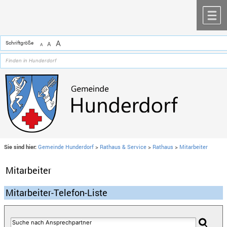
Zum Inhalt
,
zur Navigation
oder
zur Startseite
springen.
chließen
M
A
Schriftgröße
A
A
Sie sind hier:
Gemeinde Hunderdorf
>
Rathaus & Service
>
Rathaus
>
Mitarbeiter
Mitarbeiter
Mitarbeiter-Telefon-Liste