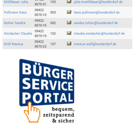
Mühlbauer Julia
103
julia.muehlbauer@hunderdorf.de
8570-31
09422
Pollmann Hans
003
hans.pollmann@hunderdorf.de
8570-10
09422
Rother Sandra
002
sandra.rother@hunderdorf.de
8570-16
09422
Weidacher Claudia
102
claudia.weidacher@hunderdorf.de
8570-19
09422
Wolf Markus
107
markus.wolf@hunderdorf.de
8570-23