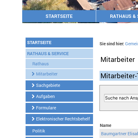
STARTSEITE
RATHAUS & 
STARTSEITE
Sie sind hier:
Gemei
RATHAUS & SERVICE
Mitarbeiter
Rathaus
Mitarbeiter
Mitarbeiter-
Sachgebiete
Aufgaben
Formulare
Elektronischer Rechtsbehelf
Name
Politik
Baumgartner Elisa