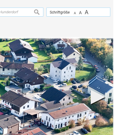
A
suchen
Schriftgröße
A
A