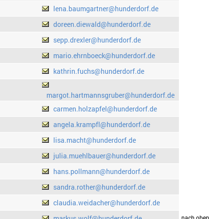
lena.baumgartner@hunderdorf.de
doreen.diewald@hunderdorf.de
sepp.drexler@hunderdorf.de
mario.ehrnboeck@hunderdorf.de
kathrin.fuchs@hunderdorf.de
margot.hartmannsgruber@hunderdorf.de
carmen.holzapfel@hunderdorf.de
angela.krampfl@hunderdorf.de
lisa.macht@hunderdorf.de
julia.muehlbauer@hunderdorf.de
hans.pollmann@hunderdorf.de
sandra.rother@hunderdorf.de
claudia.weidacher@hunderdorf.de
markus.wolf@hunderdorf.de
drucken
nach oben