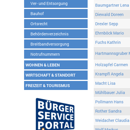
Ver- und Entsorgung
Baumgartner Lena
Bauhof
Diewald Doreen
Ortsrecht
Drexler Sepp
Ehrnböck Mario
Behördenverzeichnis
Fuchs Kathrin
Breitbandversorgung
Hartmannsgruber 
Notrufnummern
Holzapfel Carmen
WOHNEN & LEBEN
Krampfl Angela
WIRTSCHAFT & STANDORT
Macht Lisa
FREIZEIT & TOURISMUS
Mühlbauer Julia
Pollmann Hans
Rother Sandra
Weidacher Claudia
Wolf Markus