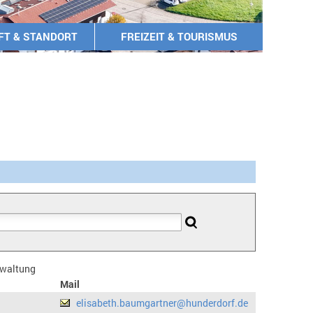
FT & STANDORT
FREIZEIT & TOURISMUS
erwaltung
Mail
elisabeth.baumgartner@hunderdorf.de