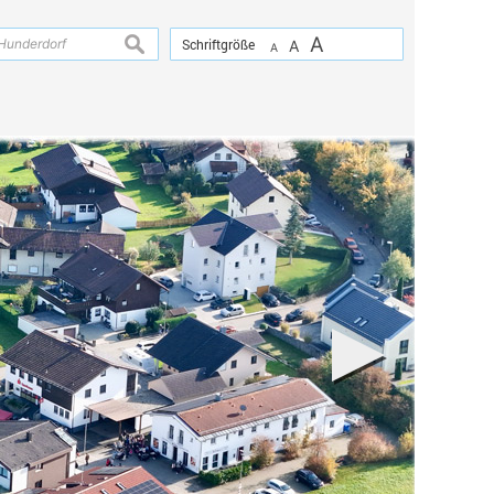
A
suchen
Schriftgröße
A
A