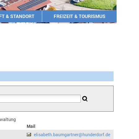
FT & STANDORT
FREIZEIT & TOURISMUS
erwaltung
Mail
elisabeth.baumgartner@hunderdorf.de