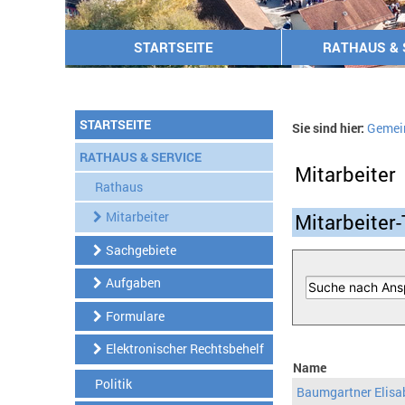
STARTSEITE
RATHAUS & 
STARTSEITE
Sie sind hier:
Gemei
RATHAUS & SERVICE
Mitarbeiter
Rathaus
Mitarbeiter
Mitarbeiter-
Sachgebiete
Aufgaben
Formulare
Elektronischer Rechtsbehelf
Name
Politik
Baumgartner Elisa