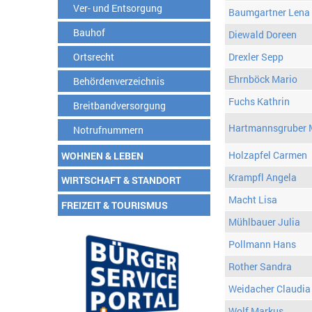
Ver- und Entsorgung
Baumgartner Lena
Bauhof
Diewald Doreen
Ortsrecht
Drexler Sepp
Ehrnböck Mario
Behördenverzeichnis
Fuchs Kathrin
Breitbandversorgung
Hartmannsgruber 
Notrufnummern
Holzapfel Carmen
WOHNEN & LEBEN
Krampfl Angela
WIRTSCHAFT & STANDORT
Macht Lisa
FREIZEIT & TOURISMUS
Mühlbauer Julia
Pollmann Hans
Rother Sandra
Weidacher Claudia
Wolf Markus