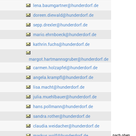
lena.baumgartner@hunderdorf.de
doreen.diewald@hunderdorf.de
sepp.drexler@hunderdorf.de
mario.ehrnboeck@hunderdorf.de
kathrin.fuchs@hunderdorf.de
margot.hartmannsgruber@hunderdorf.de
carmen.holzapfel@hunderdorf.de
angela.krampfl@hunderdorf.de
lisa.macht@hunderdorf.de
julia.muehlbauer@hunderdorf.de
hans.pollmann@hunderdorf.de
sandra.rother@hunderdorf.de
claudia.weidacher@hunderdorf.de
markus.wolf@hunderdorf.de
drucken
nach oben