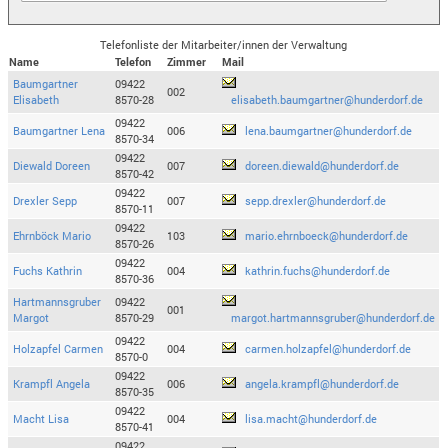
Telefonliste der Mitarbeiter/innen der Verwaltung
Name
Telefon
Zimmer
Mail
Baumgartner
09422
002
Elisabeth
8570-28
elisabeth.baumgartner@hunderdorf.de
09422
Baumgartner Lena
006
lena.baumgartner@hunderdorf.de
8570-34
09422
Diewald Doreen
007
doreen.diewald@hunderdorf.de
8570-42
09422
Drexler Sepp
007
sepp.drexler@hunderdorf.de
8570-11
09422
Ehrnböck Mario
103
mario.ehrnboeck@hunderdorf.de
8570-26
09422
Fuchs Kathrin
004
kathrin.fuchs@hunderdorf.de
8570-36
Hartmannsgruber
09422
001
Margot
8570-29
margot.hartmannsgruber@hunderdorf.de
09422
Holzapfel Carmen
004
carmen.holzapfel@hunderdorf.de
8570-0
09422
Krampfl Angela
006
angela.krampfl@hunderdorf.de
8570-35
09422
Macht Lisa
004
lisa.macht@hunderdorf.de
8570-41
09422