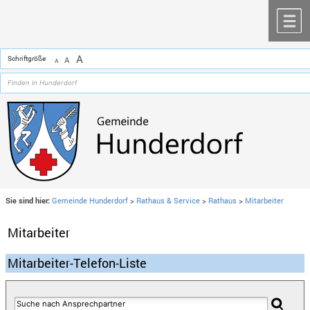
Zum Inhalt
,
zur Navigation
oder
zur Startseite
springen.
chließen
M
A
Schriftgröße
A
A
Sie sind hier:
Gemeinde Hunderdorf
>
Rathaus & Service
>
Rathaus
>
Mitarbeiter
Mitarbeiter
Mitarbeiter-Telefon-Liste