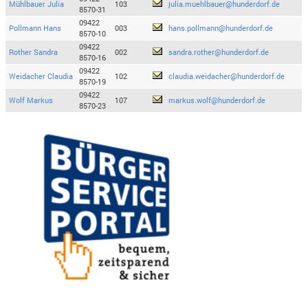
Mühlbauer Julia
103
julia.muehlbauer@hunderdorf.de
8570-31
09422
Pollmann Hans
003
hans.pollmann@hunderdorf.de
8570-10
09422
Rother Sandra
002
sandra.rother@hunderdorf.de
8570-16
09422
Weidacher Claudia
102
claudia.weidacher@hunderdorf.de
8570-19
09422
Wolf Markus
107
markus.wolf@hunderdorf.de
8570-23