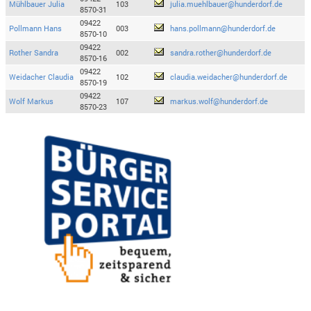
Mühlbauer Julia
103
julia.muehlbauer@hunderdorf.de
8570-31
09422
Pollmann Hans
003
hans.pollmann@hunderdorf.de
8570-10
09422
Rother Sandra
002
sandra.rother@hunderdorf.de
8570-16
09422
Weidacher Claudia
102
claudia.weidacher@hunderdorf.de
8570-19
09422
Wolf Markus
107
markus.wolf@hunderdorf.de
8570-23