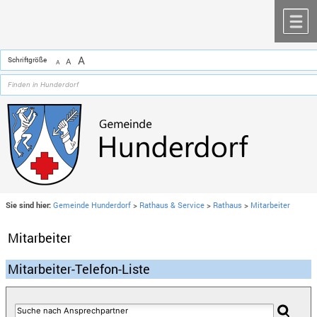
Zum Inhalt
,
zur Navigation
oder
zur Startseite
springen.
chließen
M
A
Schriftgröße
A
A
Sie sind hier:
Gemeinde Hunderdorf
>
Rathaus & Service
>
Rathaus
>
Mitarbeiter
Mitarbeiter
Mitarbeiter-Telefon-Liste