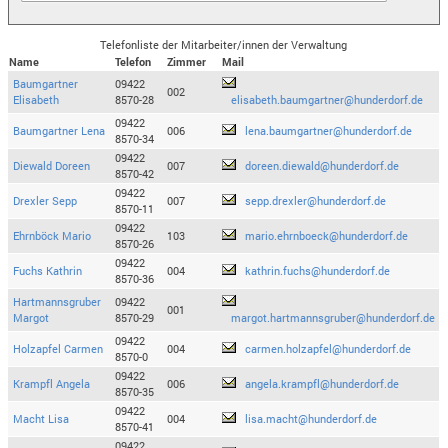
Telefonliste der Mitarbeiter/innen der Verwaltung
Name
Telefon
Zimmer
Mail
Baumgartner
09422
002
Elisabeth
8570-28
elisabeth.baumgartner@hunderdorf.de
09422
Baumgartner Lena
006
lena.baumgartner@hunderdorf.de
8570-34
09422
Diewald Doreen
007
doreen.diewald@hunderdorf.de
8570-42
09422
Drexler Sepp
007
sepp.drexler@hunderdorf.de
8570-11
09422
Ehrnböck Mario
103
mario.ehrnboeck@hunderdorf.de
8570-26
09422
Fuchs Kathrin
004
kathrin.fuchs@hunderdorf.de
8570-36
Hartmannsgruber
09422
001
Margot
8570-29
margot.hartmannsgruber@hunderdorf.de
09422
Holzapfel Carmen
004
carmen.holzapfel@hunderdorf.de
8570-0
09422
Krampfl Angela
006
angela.krampfl@hunderdorf.de
8570-35
09422
Macht Lisa
004
lisa.macht@hunderdorf.de
8570-41
09422