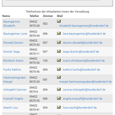
Telefonliste der Mitarbeiter/innen der Verwaltung
Name
Telefon
Zimmer
Mail
Baumgartner
09422
002
Elisabeth
8570-28
elisabeth.baumgartner@hunderdorf.de
09422
Baumgartner Lena
006
lena.baumgartner@hunderdorf.de
8570-34
09422
Diewald Doreen
007
doreen.diewald@hunderdorf.de
8570-42
09422
Drexler Sepp
007
sepp.drexler@hunderdorf.de
8570-11
09422
Ehrnböck Mario
103
mario.ehrnboeck@hunderdorf.de
8570-26
09422
Fuchs Kathrin
004
kathrin.fuchs@hunderdorf.de
8570-36
Hartmannsgruber
09422
001
Margot
8570-29
margot.hartmannsgruber@hunderdorf.de
09422
Holzapfel Carmen
004
carmen.holzapfel@hunderdorf.de
8570-0
09422
Krampfl Angela
006
angela.krampfl@hunderdorf.de
8570-35
09422
Macht Lisa
004
lisa.macht@hunderdorf.de
8570-41
09422