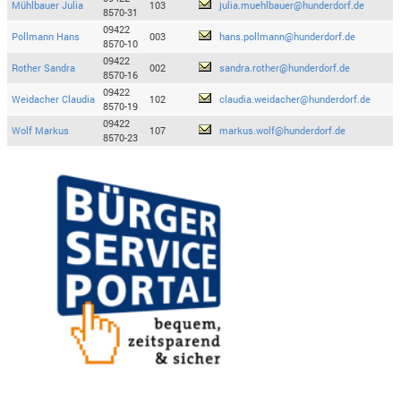
Mühlbauer Julia
103
julia.muehlbauer@hunderdorf.de
8570-31
09422
Pollmann Hans
003
hans.pollmann@hunderdorf.de
8570-10
09422
Rother Sandra
002
sandra.rother@hunderdorf.de
8570-16
09422
Weidacher Claudia
102
claudia.weidacher@hunderdorf.de
8570-19
09422
Wolf Markus
107
markus.wolf@hunderdorf.de
8570-23