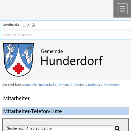
Zum Inhalt
,
zur Navigation
oder
zur Startseite
springen.
chließen
M
A
Schriftgröße
A
A
Sie sind hier:
Gemeinde Hunderdorf
>
Rathaus & Service
>
Rathaus
>
Mitarbeiter
Mitarbeiter
Mitarbeiter-Telefon-Liste