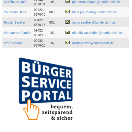
Mühlbauer Julia
103
julia.muehlbauer@hunderdorf.de
8570-31
09422
Pollmann Hans
003
hans.pollmann@hunderdorf.de
8570-10
09422
Rother Sandra
002
sandra.rother@hunderdorf.de
8570-16
09422
Weidacher Claudia
102
claudia.weidacher@hunderdorf.de
8570-19
09422
Wolf Markus
107
markus.wolf@hunderdorf.de
8570-23