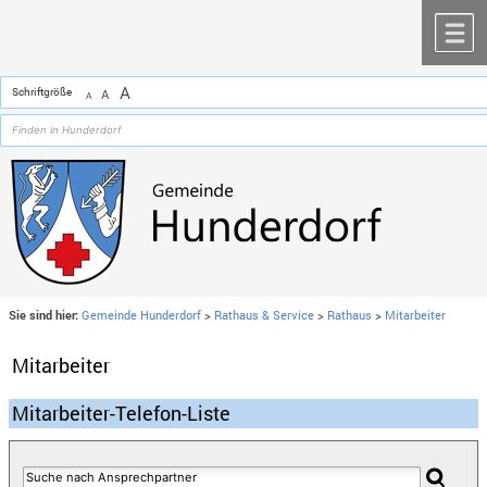
Zum Inhalt
,
zur Navigation
oder
zur Startseite
springen.
chließen
M
A
Schriftgröße
A
A
Sie sind hier:
Gemeinde Hunderdorf
>
Rathaus & Service
>
Rathaus
>
Mitarbeiter
Mitarbeiter
Mitarbeiter-Telefon-Liste