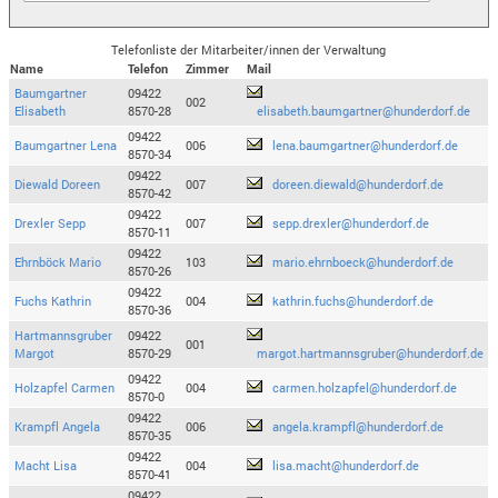
Telefonliste der Mitarbeiter/innen der Verwaltung
Name
Telefon
Zimmer
Mail
Baumgartner
09422
002
Elisabeth
8570-28
elisabeth.baumgartner@hunderdorf.de
09422
Baumgartner Lena
006
lena.baumgartner@hunderdorf.de
8570-34
09422
Diewald Doreen
007
doreen.diewald@hunderdorf.de
8570-42
09422
Drexler Sepp
007
sepp.drexler@hunderdorf.de
8570-11
09422
Ehrnböck Mario
103
mario.ehrnboeck@hunderdorf.de
8570-26
09422
Fuchs Kathrin
004
kathrin.fuchs@hunderdorf.de
8570-36
Hartmannsgruber
09422
001
Margot
8570-29
margot.hartmannsgruber@hunderdorf.de
09422
Holzapfel Carmen
004
carmen.holzapfel@hunderdorf.de
8570-0
09422
Krampfl Angela
006
angela.krampfl@hunderdorf.de
8570-35
09422
Macht Lisa
004
lisa.macht@hunderdorf.de
8570-41
09422