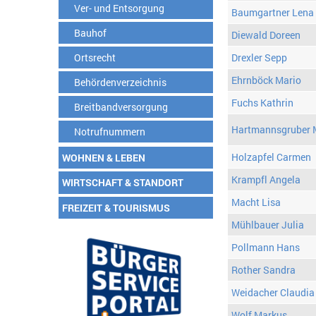
Ver- und Entsorgung
Baumgartner Lena
Bauhof
Diewald Doreen
Ortsrecht
Drexler Sepp
Ehrnböck Mario
Behördenverzeichnis
Fuchs Kathrin
Breitbandversorgung
Hartmannsgruber 
Notrufnummern
Holzapfel Carmen
WOHNEN & LEBEN
Krampfl Angela
WIRTSCHAFT & STANDORT
Macht Lisa
FREIZEIT & TOURISMUS
Mühlbauer Julia
Pollmann Hans
Rother Sandra
Weidacher Claudia
Wolf Markus