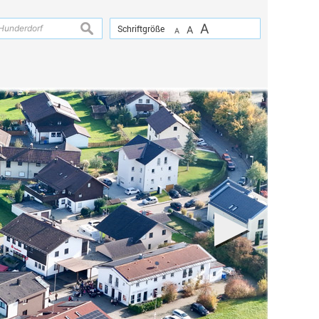
A
suchen
Schriftgröße
A
A