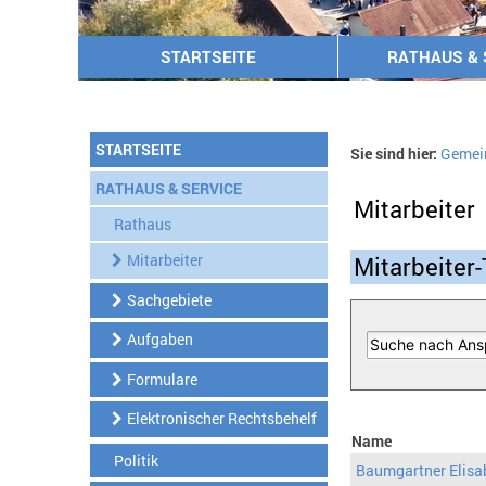
STARTSEITE
RATHAUS & 
STARTSEITE
Sie sind hier:
Gemei
RATHAUS & SERVICE
Mitarbeiter
Rathaus
Mitarbeiter
Mitarbeiter-
Sachgebiete
Aufgaben
Formulare
Elektronischer Rechtsbehelf
Name
Politik
Baumgartner Elisa