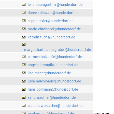
lena.baumgartner@hunderdorf.de
doreen.diewald@hunderdorf.de
sepp.drexler@hunderdorf.de
mario.ehrnboeck@hunderdorf.de
kathrin.fuchs@hunderdorf.de
margot.hartmannsgruber@hunderdorf.de
carmen.holzapfel@hunderdorf.de
angela.krampfl@hunderdorf.de
lisa.macht@hunderdorf.de
julia.muehlbauer@hunderdorf.de
hans.pollmann@hunderdorf.de
sandra.rother@hunderdorf.de
claudia.weidacher@hunderdorf.de
markus.wolf@hunderdorf.de
drucken
nach oben