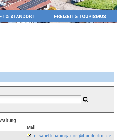
FT & STANDORT
FREIZEIT & TOURISMUS
erwaltung
Mail
elisabeth.baumgartner@hunderdorf.de