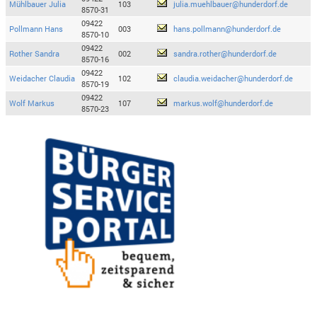
Mühlbauer Julia
103
julia.muehlbauer@hunderdorf.de
8570-31
09422
Pollmann Hans
003
hans.pollmann@hunderdorf.de
8570-10
09422
Rother Sandra
002
sandra.rother@hunderdorf.de
8570-16
09422
Weidacher Claudia
102
claudia.weidacher@hunderdorf.de
8570-19
09422
Wolf Markus
107
markus.wolf@hunderdorf.de
8570-23