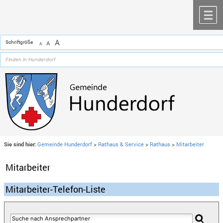
Zum Inhalt
,
zur Navigation
oder
zur Startseite
springen.
chließen
M
A
Schriftgröße
A
A
Sie sind hier:
Gemeinde Hunderdorf
>
Rathaus & Service
>
Rathaus
>
Mitarbeiter
Mitarbeiter
Mitarbeiter-Telefon-Liste