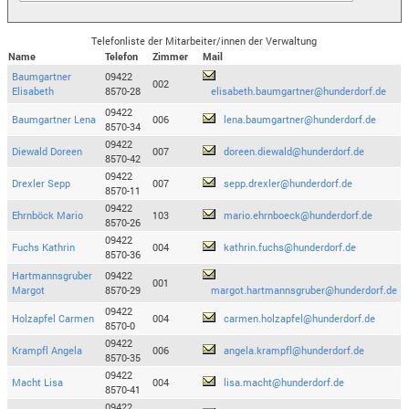
Telefonliste der Mitarbeiter/innen der Verwaltung
Name
Telefon
Zimmer
Mail
Baumgartner
09422
002
Elisabeth
8570-28
elisabeth.baumgartner@hunderdorf.de
09422
Baumgartner Lena
006
lena.baumgartner@hunderdorf.de
8570-34
09422
Diewald Doreen
007
doreen.diewald@hunderdorf.de
8570-42
09422
Drexler Sepp
007
sepp.drexler@hunderdorf.de
8570-11
09422
Ehrnböck Mario
103
mario.ehrnboeck@hunderdorf.de
8570-26
09422
Fuchs Kathrin
004
kathrin.fuchs@hunderdorf.de
8570-36
Hartmannsgruber
09422
001
Margot
8570-29
margot.hartmannsgruber@hunderdorf.de
09422
Holzapfel Carmen
004
carmen.holzapfel@hunderdorf.de
8570-0
09422
Krampfl Angela
006
angela.krampfl@hunderdorf.de
8570-35
09422
Macht Lisa
004
lisa.macht@hunderdorf.de
8570-41
09422