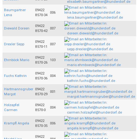
elisabeth.baumgartner@hunderdorf.de
Baumgartner
09422
006
Lena
8570-34
lena.baumgartner@hunderdorf.de
09422
Diewald Doreen
007
8570-42
doreen.diewald@hunderdorf.de
09422
Drexler Sepp
007
8570-11
sepp.drexler@hunderdorf.de
09422
Ehrnböck Mario
103
8570-26
mario.ehrnboeck@hunderdorf.de
09422
Fuchs Kathrin
004
8570-36
kathrin.fuchs@hunderdorf.de
Hartmannsgruber
09422
001
Margot
8570-29
margot.hartmannsgruber@hunderdorf.de
Holzapfel
09422
004
Carmen
8570-0
carmen.holzapfel@hunderdorf.de
09422
Krampfl Angela
006
8570-35
angela.krampfl@hunderdorf.de
09422