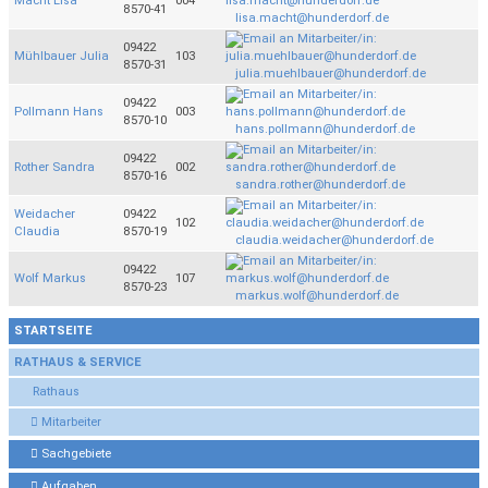
Macht Lisa
004
8570-41
lisa.macht@hunderdorf.de
09422
Mühlbauer Julia
103
8570-31
julia.muehlbauer@hunderdorf.de
09422
Pollmann Hans
003
8570-10
hans.pollmann@hunderdorf.de
09422
Rother Sandra
002
8570-16
sandra.rother@hunderdorf.de
Weidacher
09422
102
Claudia
8570-19
claudia.weidacher@hunderdorf.de
09422
Wolf Markus
107
8570-23
markus.wolf@hunderdorf.de
STARTSEITE
RATHAUS & SERVICE
Rathaus
Mitarbeiter
Sachgebiete
Aufgaben