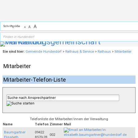
Zum Inhalt
,
zur Navigation
oder
zur Startseite
springen.
A
Schriftgröße
A
A
Sie sind hier:
Gemeinde Hunderdorf
>
Rathaus & Service
>
Rathaus
>
Mitarbeiter
Mitarbeiter
Mitarbeiter-Telefon-Liste
Telefonliste der Mitarbeiter/innen der Verwaltung
Name
Telefon
Zimmer
Mail
Baumgartner
09422
002
Elisabeth
8570-28