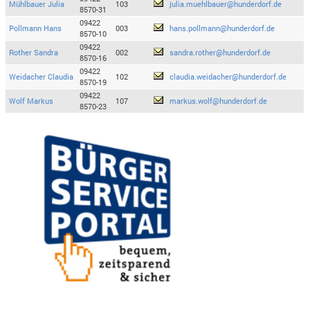
Mühlbauer Julia
103
julia.muehlbauer@hunderdorf.de
8570-31
09422
Pollmann Hans
003
hans.pollmann@hunderdorf.de
8570-10
09422
Rother Sandra
002
sandra.rother@hunderdorf.de
8570-16
09422
Weidacher Claudia
102
claudia.weidacher@hunderdorf.de
8570-19
09422
Wolf Markus
107
markus.wolf@hunderdorf.de
8570-23