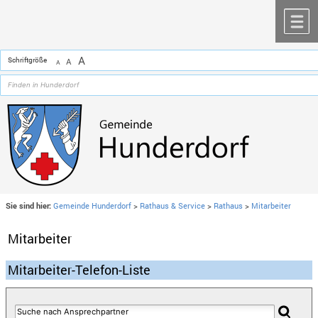
Zum Inhalt
,
zur Navigation
oder
zur Startseite
springen.
chließen
M
A
Schriftgröße
A
A
Sie sind hier:
Gemeinde Hunderdorf
>
Rathaus & Service
>
Rathaus
>
Mitarbeiter
Mitarbeiter
Mitarbeiter-Telefon-Liste