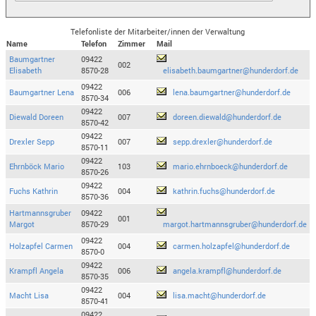
Telefonliste der Mitarbeiter/innen der Verwaltung
Name
Telefon
Zimmer
Mail
Baumgartner
09422
002
Elisabeth
8570-28
elisabeth.baumgartner@hunderdorf.de
09422
Baumgartner Lena
006
lena.baumgartner@hunderdorf.de
8570-34
09422
Diewald Doreen
007
doreen.diewald@hunderdorf.de
8570-42
09422
Drexler Sepp
007
sepp.drexler@hunderdorf.de
8570-11
09422
Ehrnböck Mario
103
mario.ehrnboeck@hunderdorf.de
8570-26
09422
Fuchs Kathrin
004
kathrin.fuchs@hunderdorf.de
8570-36
Hartmannsgruber
09422
001
Margot
8570-29
margot.hartmannsgruber@hunderdorf.de
09422
Holzapfel Carmen
004
carmen.holzapfel@hunderdorf.de
8570-0
09422
Krampfl Angela
006
angela.krampfl@hunderdorf.de
8570-35
09422
Macht Lisa
004
lisa.macht@hunderdorf.de
8570-41
09422