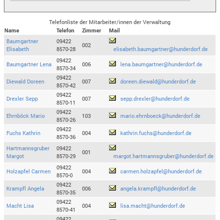
Telefonliste der Mitarbeiter/innen der Verwaltung
Name
Telefon
Zimmer
Mail
Baumgartner
09422
002
Elisabeth
8570-28
elisabeth.baumgartner@hunderdorf.de
09422
Baumgartner Lena
006
lena.baumgartner@hunderdorf.de
8570-34
09422
Diewald Doreen
007
doreen.diewald@hunderdorf.de
8570-42
09422
Drexler Sepp
007
sepp.drexler@hunderdorf.de
8570-11
09422
Ehrnböck Mario
103
mario.ehrnboeck@hunderdorf.de
8570-26
09422
Fuchs Kathrin
004
kathrin.fuchs@hunderdorf.de
8570-36
Hartmannsgruber
09422
001
Margot
8570-29
margot.hartmannsgruber@hunderdorf.de
09422
Holzapfel Carmen
004
carmen.holzapfel@hunderdorf.de
8570-0
09422
Krampfl Angela
006
angela.krampfl@hunderdorf.de
8570-35
09422
Macht Lisa
004
lisa.macht@hunderdorf.de
8570-41
09422