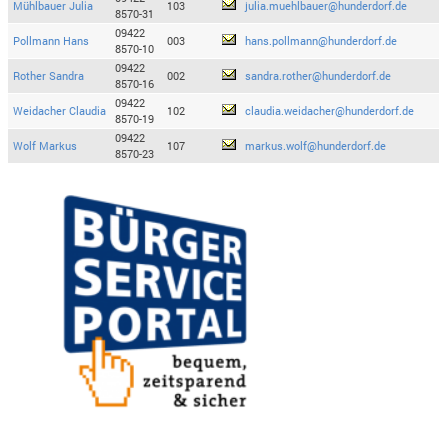
Mühlbauer Julia
103
julia.muehlbauer@hunderdorf.de
8570-31
09422
Pollmann Hans
003
hans.pollmann@hunderdorf.de
8570-10
09422
Rother Sandra
002
sandra.rother@hunderdorf.de
8570-16
09422
Weidacher Claudia
102
claudia.weidacher@hunderdorf.de
8570-19
09422
Wolf Markus
107
markus.wolf@hunderdorf.de
8570-23