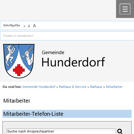
Zum Inhalt
,
zur Navigation
oder
zur Startseite
springen.
chließen
M
A
Schriftgröße
A
A
Sie sind hier:
Gemeinde Hunderdorf
>
Rathaus & Service
>
Rathaus
>
Mitarbeiter
Mitarbeiter
Mitarbeiter-Telefon-Liste