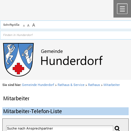
Zum Inhalt
,
zur Navigation
oder
zur Startseite
springen.
chließen
M
A
Schriftgröße
A
A
Sie sind hier:
Gemeinde Hunderdorf
>
Rathaus & Service
>
Rathaus
>
Mitarbeiter
Mitarbeiter
Mitarbeiter-Telefon-Liste