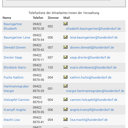
Telefonliste der Mitarbeiter/innen der Verwaltung
Name
Telefon
Zimmer
Mail
Baumgartner
09422
002
Elisabeth
8570-28
elisabeth.baumgartner@hunderdorf.de
09422
Baumgartner Lena
006
lena.baumgartner@hunderdorf.de
8570-34
09422
Diewald Doreen
007
doreen.diewald@hunderdorf.de
8570-42
09422
Drexler Sepp
007
sepp.drexler@hunderdorf.de
8570-11
09422
Ehrnböck Mario
103
mario.ehrnboeck@hunderdorf.de
8570-26
09422
Fuchs Kathrin
004
kathrin.fuchs@hunderdorf.de
8570-36
Hartmannsgruber
09422
001
Margot
8570-29
margot.hartmannsgruber@hunderdorf.de
09422
Holzapfel Carmen
004
carmen.holzapfel@hunderdorf.de
8570-0
09422
Krampfl Angela
006
angela.krampfl@hunderdorf.de
8570-35
09422
Macht Lisa
004
lisa.macht@hunderdorf.de
8570-41
09422