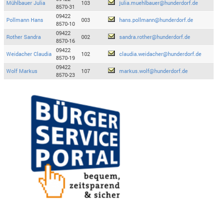
Mühlbauer Julia
103
julia.muehlbauer@hunderdorf.de
8570-31
09422
Pollmann Hans
003
hans.pollmann@hunderdorf.de
8570-10
09422
Rother Sandra
002
sandra.rother@hunderdorf.de
8570-16
09422
Weidacher Claudia
102
claudia.weidacher@hunderdorf.de
8570-19
09422
Wolf Markus
107
markus.wolf@hunderdorf.de
8570-23