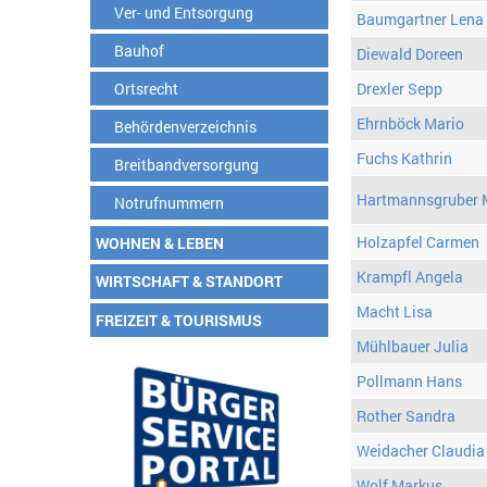
Ver- und Entsorgung
Baumgartner Lena
Bauhof
Diewald Doreen
Ortsrecht
Drexler Sepp
Ehrnböck Mario
Behördenverzeichnis
Fuchs Kathrin
Breitbandversorgung
Hartmannsgruber 
Notrufnummern
Holzapfel Carmen
WOHNEN & LEBEN
Krampfl Angela
WIRTSCHAFT & STANDORT
Macht Lisa
FREIZEIT & TOURISMUS
Mühlbauer Julia
Pollmann Hans
Rother Sandra
Weidacher Claudia
Wolf Markus