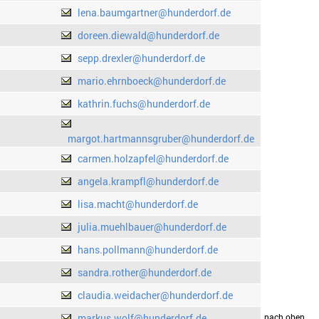
lena.baumgartner@hunderdorf.de
doreen.diewald@hunderdorf.de
sepp.drexler@hunderdorf.de
mario.ehrnboeck@hunderdorf.de
kathrin.fuchs@hunderdorf.de
margot.hartmannsgruber@hunderdorf.de
carmen.holzapfel@hunderdorf.de
angela.krampfl@hunderdorf.de
lisa.macht@hunderdorf.de
julia.muehlbauer@hunderdorf.de
hans.pollmann@hunderdorf.de
sandra.rother@hunderdorf.de
claudia.weidacher@hunderdorf.de
markus.wolf@hunderdorf.de
drucken
nach oben