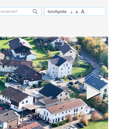
A
suchen
Schriftgröße
A
A