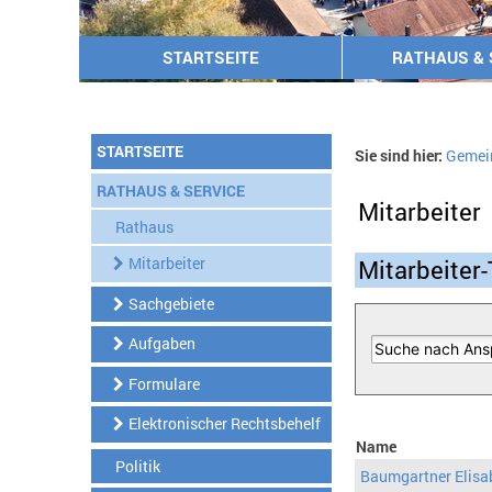
STARTSEITE
RATHAUS & 
STARTSEITE
Sie sind hier:
Gemei
RATHAUS & SERVICE
Mitarbeiter
Rathaus
Mitarbeiter
Mitarbeiter-
Sachgebiete
Aufgaben
Formulare
Elektronischer Rechtsbehelf
Name
Politik
Baumgartner Elisa