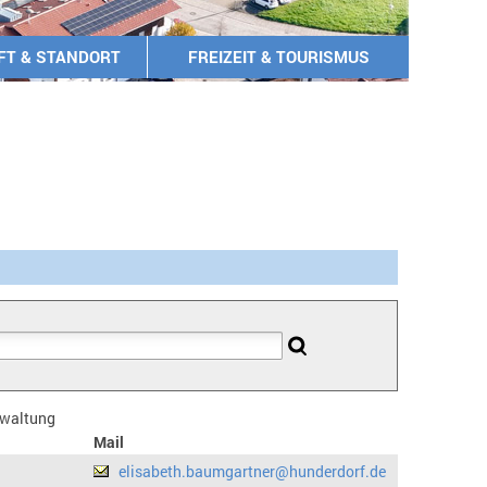
FT & STANDORT
FREIZEIT & TOURISMUS
erwaltung
Mail
elisabeth.baumgartner@hunderdorf.de