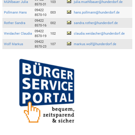
Mühlbauer Julia
103
julia.muehlbauer@hunderdorf.de
8570-31
09422
Pollmann Hans
003
hans.pollmann@hunderdorf.de
8570-10
09422
Rother Sandra
002
sandra.rother@hunderdorf.de
8570-16
09422
Weidacher Claudia
102
claudia.weidacher@hunderdorf.de
8570-19
09422
Wolf Markus
107
markus.wolf@hunderdorf.de
8570-23