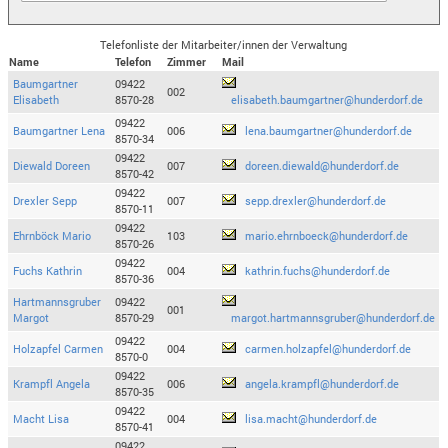
Telefonliste der Mitarbeiter/innen der Verwaltung
Name
Telefon
Zimmer
Mail
Baumgartner
09422
002
Elisabeth
8570-28
elisabeth.baumgartner@hunderdorf.de
09422
Baumgartner Lena
006
lena.baumgartner@hunderdorf.de
8570-34
09422
Diewald Doreen
007
doreen.diewald@hunderdorf.de
8570-42
09422
Drexler Sepp
007
sepp.drexler@hunderdorf.de
8570-11
09422
Ehrnböck Mario
103
mario.ehrnboeck@hunderdorf.de
8570-26
09422
Fuchs Kathrin
004
kathrin.fuchs@hunderdorf.de
8570-36
Hartmannsgruber
09422
001
Margot
8570-29
margot.hartmannsgruber@hunderdorf.de
09422
Holzapfel Carmen
004
carmen.holzapfel@hunderdorf.de
8570-0
09422
Krampfl Angela
006
angela.krampfl@hunderdorf.de
8570-35
09422
Macht Lisa
004
lisa.macht@hunderdorf.de
8570-41
09422