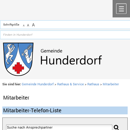
Zum Inhalt
,
zur Navigation
oder
zur Startseite
springen.
chließen
M
A
Schriftgröße
A
A
Sie sind hier:
Gemeinde Hunderdorf
>
Rathaus & Service
>
Rathaus
>
Mitarbeiter
Mitarbeiter
Mitarbeiter-Telefon-Liste