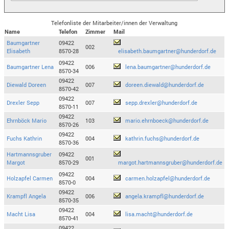
Telefonliste der Mitarbeiter/innen der Verwaltung
Name
Telefon
Zimmer
Mail
Baumgartner
09422
002
Elisabeth
8570-28
elisabeth.baumgartner@hunderdorf.de
09422
Baumgartner Lena
006
lena.baumgartner@hunderdorf.de
8570-34
09422
Diewald Doreen
007
doreen.diewald@hunderdorf.de
8570-42
09422
Drexler Sepp
007
sepp.drexler@hunderdorf.de
8570-11
09422
Ehrnböck Mario
103
mario.ehrnboeck@hunderdorf.de
8570-26
09422
Fuchs Kathrin
004
kathrin.fuchs@hunderdorf.de
8570-36
Hartmannsgruber
09422
001
Margot
8570-29
margot.hartmannsgruber@hunderdorf.de
09422
Holzapfel Carmen
004
carmen.holzapfel@hunderdorf.de
8570-0
09422
Krampfl Angela
006
angela.krampfl@hunderdorf.de
8570-35
09422
Macht Lisa
004
lisa.macht@hunderdorf.de
8570-41
09422