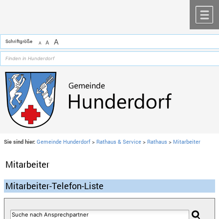
Zum Inhalt
,
zur Navigation
oder
zur Startseite
springen.
chließen
M
A
Schriftgröße
A
A
Sie sind hier:
Gemeinde Hunderdorf
>
Rathaus & Service
>
Rathaus
>
Mitarbeiter
Mitarbeiter
Mitarbeiter-Telefon-Liste