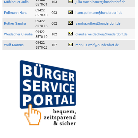
Mühlbauer Julia
103
julia.muehlbauer@hunderdorf.de
8570-31
09422
Pollmann Hans
003
hans.pollmann@hunderdorf.de
8570-10
09422
Rother Sandra
002
sandra.rother@hunderdorf.de
8570-16
09422
Weidacher Claudia
102
claudia.weidacher@hunderdorf.de
8570-19
09422
Wolf Markus
107
markus.wolf@hunderdorf.de
8570-23