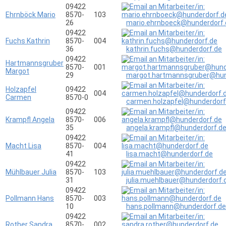
09422
Ehrnböck Mario
8570-
103
26
mario.ehrnboeck@hunderdorf.
09422
Fuchs Kathrin
8570-
004
36
kathrin.fuchs@hunderdorf.de
09422
Hartmannsgruber
8570-
001
Margot
29
margot.hartmannsgruber@hun
Holzapfel
09422
004
Carmen
8570-0
carmen.holzapfel@hunderdorf
09422
Krampfl Angela
8570-
006
35
angela.krampfl@hunderdorf.d
09422
Macht Lisa
8570-
004
41
lisa.macht@hunderdorf.de
09422
Mühlbauer Julia
8570-
103
31
julia.muehlbauer@hunderdorf.
09422
Pollmann Hans
8570-
003
10
hans.pollmann@hunderdorf.de
09422
Rother Sandra
8570-
002