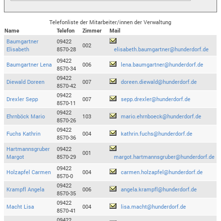
Telefonliste der Mitarbeiter/innen der Verwaltung
Name
Telefon
Zimmer
Mail
Baumgartner
09422
002
Elisabeth
8570-28
elisabeth.baumgartner@hunderdorf.de
09422
Baumgartner Lena
006
lena.baumgartner@hunderdorf.de
8570-34
09422
Diewald Doreen
007
doreen.diewald@hunderdorf.de
8570-42
09422
Drexler Sepp
007
sepp.drexler@hunderdorf.de
8570-11
09422
Ehrnböck Mario
103
mario.ehrnboeck@hunderdorf.de
8570-26
09422
Fuchs Kathrin
004
kathrin.fuchs@hunderdorf.de
8570-36
Hartmannsgruber
09422
001
Margot
8570-29
margot.hartmannsgruber@hunderdorf.de
09422
Holzapfel Carmen
004
carmen.holzapfel@hunderdorf.de
8570-0
09422
Krampfl Angela
006
angela.krampfl@hunderdorf.de
8570-35
09422
Macht Lisa
004
lisa.macht@hunderdorf.de
8570-41
09422