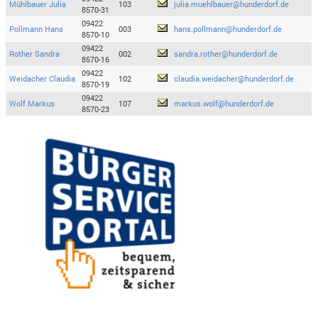
Mühlbauer Julia
103
julia.muehlbauer@hunderdorf.de
8570-31
09422
Pollmann Hans
003
hans.pollmann@hunderdorf.de
8570-10
09422
Rother Sandra
002
sandra.rother@hunderdorf.de
8570-16
09422
Weidacher Claudia
102
claudia.weidacher@hunderdorf.de
8570-19
09422
Wolf Markus
107
markus.wolf@hunderdorf.de
8570-23