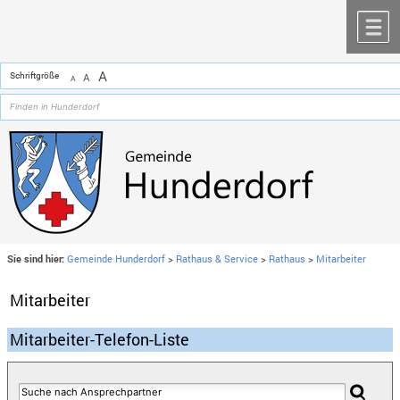
Zum Inhalt
,
zur Navigation
oder
zur Startseite
springen.
chließen
M
A
Schriftgröße
A
A
Sie sind hier:
Gemeinde Hunderdorf
>
Rathaus & Service
>
Rathaus
>
Mitarbeiter
Mitarbeiter
Mitarbeiter-Telefon-Liste