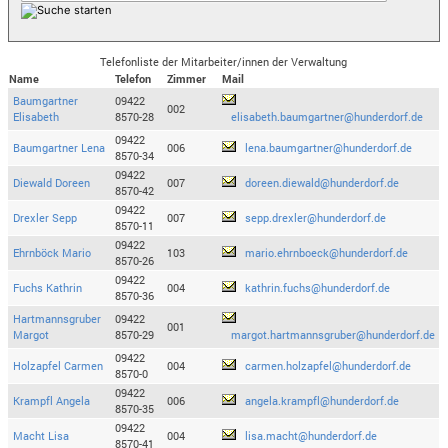
Telefonliste der Mitarbeiter/innen der Verwaltung
Name
Telefon
Zimmer
Mail
Baumgartner
09422
002
Elisabeth
8570-28
elisabeth.baumgartner@hunderdorf.de
09422
Baumgartner Lena
006
lena.baumgartner@hunderdorf.de
8570-34
09422
Diewald Doreen
007
doreen.diewald@hunderdorf.de
8570-42
09422
Drexler Sepp
007
sepp.drexler@hunderdorf.de
8570-11
09422
Ehrnböck Mario
103
mario.ehrnboeck@hunderdorf.de
8570-26
09422
Fuchs Kathrin
004
kathrin.fuchs@hunderdorf.de
8570-36
Hartmannsgruber
09422
001
Margot
8570-29
margot.hartmannsgruber@hunderdorf.de
09422
Holzapfel Carmen
004
carmen.holzapfel@hunderdorf.de
8570-0
09422
Krampfl Angela
006
angela.krampfl@hunderdorf.de
8570-35
09422
Macht Lisa
004
lisa.macht@hunderdorf.de
8570-41