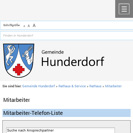
Zum Inhalt
,
zur Navigation
oder
zur Startseite
springen.
chließen
M
A
Schriftgröße
A
A
Sie sind hier:
Gemeinde Hunderdorf
>
Rathaus & Service
>
Rathaus
>
Mitarbeiter
Mitarbeiter
Mitarbeiter-Telefon-Liste