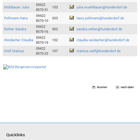
09422
Mühlbauer Julia
103
julia.muehlbauer@hunderdorf.de
8570-31
09422
Pollmann Hans
003
hans.pollmann@hunderdorf.de
8570-10
09422
Rother Sandra
002
sandra.rother@hunderdorf.de
8570-16
09422
Weidacher Claudia
102
claudia.weidacher@hunderdorf.de
8570-19
09422
Wolf Markus
107
markus.wolf@hunderdorf.de
8570-23
drucken
nach oben
Quicklinks