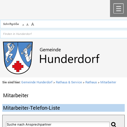
Zum Inhalt
,
zur Navigation
oder
zur Startseite
springen.
chließen
M
A
Schriftgröße
A
A
Sie sind hier:
Gemeinde Hunderdorf
>
Rathaus & Service
>
Rathaus
>
Mitarbeiter
Mitarbeiter
Mitarbeiter-Telefon-Liste