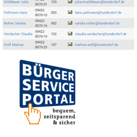
Mühlbauer Julia
103
julia.muehlbauer@hunderdorf.de
8570-31
09422
Pollmann Hans
003
hans.pollmann@hunderdorf.de
8570-10
09422
Rother Sandra
002
sandra.rother@hunderdorf.de
8570-16
09422
Weidacher Claudia
102
claudia.weidacher@hunderdorf.de
8570-19
09422
Wolf Markus
107
markus.wolf@hunderdorf.de
8570-23