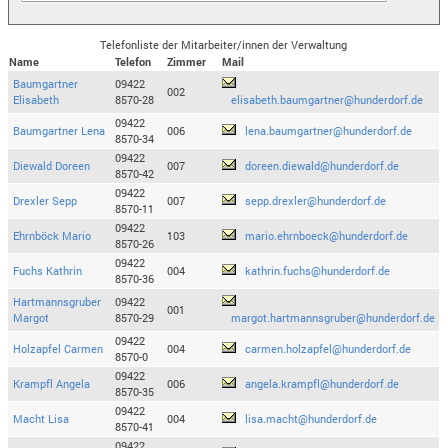
Telefonliste der Mitarbeiter/innen der Verwaltung
Name
Telefon
Zimmer
Mail
Baumgartner
09422
002
Elisabeth
8570-28
elisabeth.baumgartner@hunderdorf.de
09422
Baumgartner Lena
006
lena.baumgartner@hunderdorf.de
8570-34
09422
Diewald Doreen
007
doreen.diewald@hunderdorf.de
8570-42
09422
Drexler Sepp
007
sepp.drexler@hunderdorf.de
8570-11
09422
Ehrnböck Mario
103
mario.ehrnboeck@hunderdorf.de
8570-26
09422
Fuchs Kathrin
004
kathrin.fuchs@hunderdorf.de
8570-36
Hartmannsgruber
09422
001
Margot
8570-29
margot.hartmannsgruber@hunderdorf.de
09422
Holzapfel Carmen
004
carmen.holzapfel@hunderdorf.de
8570-0
09422
Krampfl Angela
006
angela.krampfl@hunderdorf.de
8570-35
09422
Macht Lisa
004
lisa.macht@hunderdorf.de
8570-41
09422