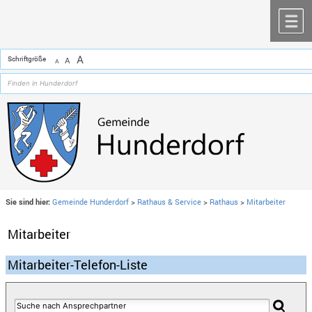
Zum Inhalt
,
zur Navigation
oder
zur Startseite
springen.
chließen
M
A
Schriftgröße
A
A
Sie sind hier:
Gemeinde Hunderdorf
>
Rathaus & Service
>
Rathaus
>
Mitarbeiter
Mitarbeiter
Mitarbeiter-Telefon-Liste