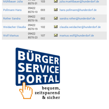
Mühlbauer Julia
103
julia.muehlbauer@hunderdorf.de
8570-31
09422
Pollmann Hans
003
hans.pollmann@hunderdorf.de
8570-10
09422
Rother Sandra
002
sandra.rother@hunderdorf.de
8570-16
09422
Weidacher Claudia
102
claudia.weidacher@hunderdorf.de
8570-19
09422
Wolf Markus
107
markus.wolf@hunderdorf.de
8570-23