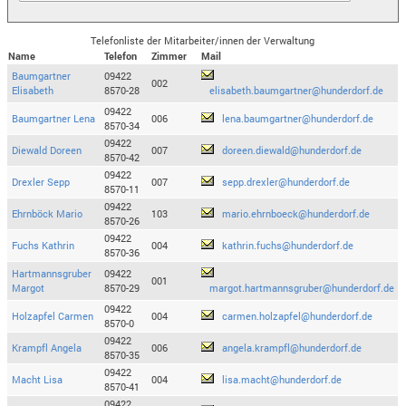
Telefonliste der Mitarbeiter/innen der Verwaltung
Name
Telefon
Zimmer
Mail
Baumgartner
09422
002
Elisabeth
8570-28
elisabeth.baumgartner@hunderdorf.de
09422
Baumgartner Lena
006
lena.baumgartner@hunderdorf.de
8570-34
09422
Diewald Doreen
007
doreen.diewald@hunderdorf.de
8570-42
09422
Drexler Sepp
007
sepp.drexler@hunderdorf.de
8570-11
09422
Ehrnböck Mario
103
mario.ehrnboeck@hunderdorf.de
8570-26
09422
Fuchs Kathrin
004
kathrin.fuchs@hunderdorf.de
8570-36
Hartmannsgruber
09422
001
Margot
8570-29
margot.hartmannsgruber@hunderdorf.de
09422
Holzapfel Carmen
004
carmen.holzapfel@hunderdorf.de
8570-0
09422
Krampfl Angela
006
angela.krampfl@hunderdorf.de
8570-35
09422
Macht Lisa
004
lisa.macht@hunderdorf.de
8570-41
09422