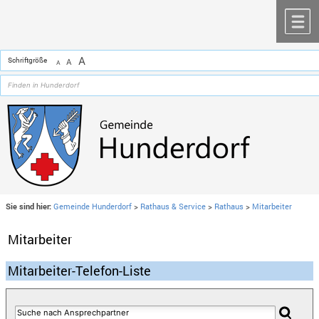
Zum Inhalt
,
zur Navigation
oder
zur Startseite
springen.
chließen
M
A
Schriftgröße
A
A
Sie sind hier:
Gemeinde Hunderdorf
>
Rathaus & Service
>
Rathaus
>
Mitarbeiter
Mitarbeiter
Mitarbeiter-Telefon-Liste