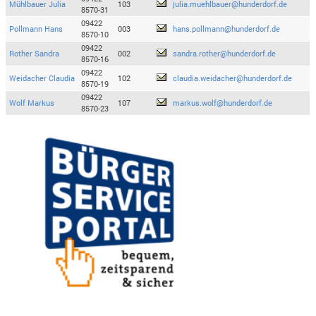
Mühlbauer Julia
103
julia.muehlbauer@hunderdorf.de
8570-31
09422
Pollmann Hans
003
hans.pollmann@hunderdorf.de
8570-10
09422
Rother Sandra
002
sandra.rother@hunderdorf.de
8570-16
09422
Weidacher Claudia
102
claudia.weidacher@hunderdorf.de
8570-19
09422
Wolf Markus
107
markus.wolf@hunderdorf.de
8570-23