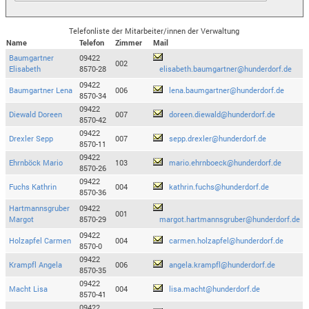
Telefonliste der Mitarbeiter/innen der Verwaltung
Name
Telefon
Zimmer
Mail
Baumgartner
09422
002
Elisabeth
8570-28
elisabeth.baumgartner@hunderdorf.de
09422
Baumgartner Lena
006
lena.baumgartner@hunderdorf.de
8570-34
09422
Diewald Doreen
007
doreen.diewald@hunderdorf.de
8570-42
09422
Drexler Sepp
007
sepp.drexler@hunderdorf.de
8570-11
09422
Ehrnböck Mario
103
mario.ehrnboeck@hunderdorf.de
8570-26
09422
Fuchs Kathrin
004
kathrin.fuchs@hunderdorf.de
8570-36
Hartmannsgruber
09422
001
Margot
8570-29
margot.hartmannsgruber@hunderdorf.de
09422
Holzapfel Carmen
004
carmen.holzapfel@hunderdorf.de
8570-0
09422
Krampfl Angela
006
angela.krampfl@hunderdorf.de
8570-35
09422
Macht Lisa
004
lisa.macht@hunderdorf.de
8570-41
09422