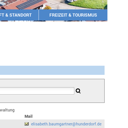
FT & STANDORT
FREIZEIT & TOURISMUS
erwaltung
Mail
elisabeth.baumgartner@hunderdorf.de