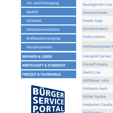
Ver- und Entsorgung
Baumgartner Lena
Bauhof
Diewald Doreen
Ortsrecht
Drexler Sepp
Ehrnböck Mario
Behördenverzeichnis
Fuchs Kathrin
Breitbandversorgung
Hartmannsgruber 
Notrufnummern
Holzapfel Carmen
WOHNEN & LEBEN
Krampfl Angela
WIRTSCHAFT & STANDORT
Macht Lisa
FREIZEIT & TOURISMUS
Mühlbauer Julia
Pollmann Hans
Rother Sandra
Weidacher Claudia
Wolf Markus