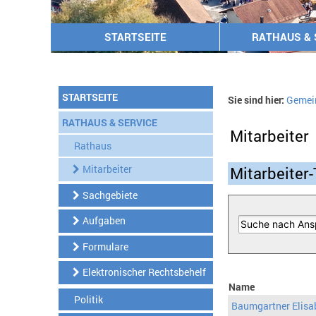
STARTSEITE
RATHAUS & 
STARTSEITE
Sie sind hier:
Gemei
RATHAUS & SERVICE
Mitarbeiter
Rathaus
Mitarbeiter
Mitarbeiter-
Sachgebiete
Aufgaben
Formulare
Elektronischer Rechtsbehelf
Name
Politik
Baumgartner Elisa