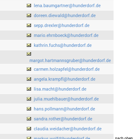
lena.baumgartner@hunderdorf.de
doreen.diewald@hunderdorf.de
sepp.drexler@hunderdorf.de
mario.ehrnboeck@hunderdorf.de
kathrin.fuchs@hunderdorf.de
margot.hartmannsgruber@hunderdorf.de
carmen.holzapfel@hunderdorf.de
angela.krampfl@hunderdorf.de
lisa.macht@hunderdorf.de
julia.muehlbauer@hunderdorf.de
hans.pollmann@hunderdorf.de
sandra.rother@hunderdorf.de
claudia.weidacher@hunderdorf.de
markus.wolf@hunderdorf.de
drucken
nach oben