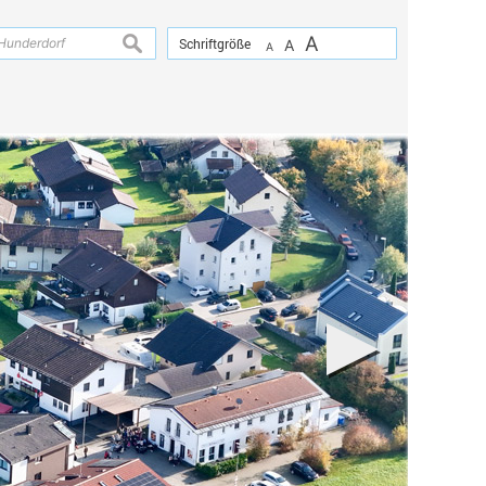
A
suchen
Schriftgröße
A
A