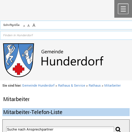
Zum Inhalt
,
zur Navigation
oder
zur Startseite
springen.
chließen
M
A
Schriftgröße
A
A
Sie sind hier:
Gemeinde Hunderdorf
>
Rathaus & Service
>
Rathaus
>
Mitarbeiter
Mitarbeiter
Mitarbeiter-Telefon-Liste