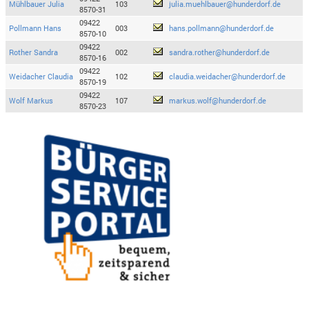
Mühlbauer Julia
103
julia.muehlbauer@hunderdorf.de
8570-31
09422
Pollmann Hans
003
hans.pollmann@hunderdorf.de
8570-10
09422
Rother Sandra
002
sandra.rother@hunderdorf.de
8570-16
09422
Weidacher Claudia
102
claudia.weidacher@hunderdorf.de
8570-19
09422
Wolf Markus
107
markus.wolf@hunderdorf.de
8570-23