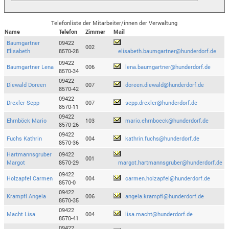
Telefonliste der Mitarbeiter/innen der Verwaltung
Name
Telefon
Zimmer
Mail
Baumgartner
09422
002
Elisabeth
8570-28
elisabeth.baumgartner@hunderdorf.de
09422
Baumgartner Lena
006
lena.baumgartner@hunderdorf.de
8570-34
09422
Diewald Doreen
007
doreen.diewald@hunderdorf.de
8570-42
09422
Drexler Sepp
007
sepp.drexler@hunderdorf.de
8570-11
09422
Ehrnböck Mario
103
mario.ehrnboeck@hunderdorf.de
8570-26
09422
Fuchs Kathrin
004
kathrin.fuchs@hunderdorf.de
8570-36
Hartmannsgruber
09422
001
Margot
8570-29
margot.hartmannsgruber@hunderdorf.de
09422
Holzapfel Carmen
004
carmen.holzapfel@hunderdorf.de
8570-0
09422
Krampfl Angela
006
angela.krampfl@hunderdorf.de
8570-35
09422
Macht Lisa
004
lisa.macht@hunderdorf.de
8570-41
09422