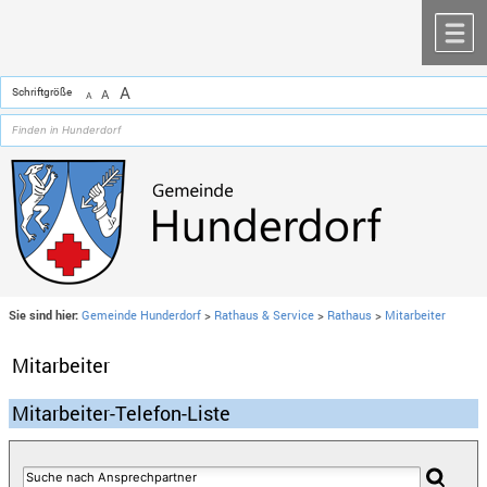
Zum Inhalt
,
zur Navigation
oder
zur Startseite
springen.
chließen
M
A
Schriftgröße
A
A
Sie sind hier:
Gemeinde Hunderdorf
>
Rathaus & Service
>
Rathaus
>
Mitarbeiter
Mitarbeiter
Mitarbeiter-Telefon-Liste