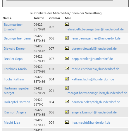
Telefonliste der Mitarbeiter/innen der Verwaltung
Name
Telefon
Zimmer
Mail
Baumgartner
09422
002
Elisabeth
8570-28
elisabeth.baumgartner@hunderdorf.de
09422
Baumgartner Lena
006
lena.baumgartner@hunderdorf.de
8570-34
09422
Diewald Doreen
007
doreen.diewald@hunderdorf.de
8570-42
09422
Drexler Sepp
007
sepp.drexler@hunderdorf.de
8570-11
09422
Ehrnböck Mario
103
mario.ehrnboeck@hunderdorf.de
8570-26
09422
Fuchs Kathrin
004
kathrin.fuchs@hunderdorf.de
8570-36
Hartmannsgruber
09422
001
Margot
8570-29
margot.hartmannsgruber@hunderdorf.de
09422
Holzapfel Carmen
004
carmen.holzapfel@hunderdorf.de
8570-0
09422
Krampfl Angela
006
angela.krampfl@hunderdorf.de
8570-35
09422
Macht Lisa
004
lisa.macht@hunderdorf.de
8570-41
09422