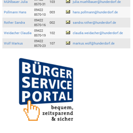
Mühlbauer Julia
103
julia.muehlbauer@hunderdorf.de
8570-31
09422
Pollmann Hans
003
hans.pollmann@hunderdorf.de
8570-10
09422
Rother Sandra
002
sandra.rother@hunderdorf.de
8570-16
09422
Weidacher Claudia
102
claudia.weidacher@hunderdorf.de
8570-19
09422
Wolf Markus
107
markus.wolf@hunderdorf.de
8570-23