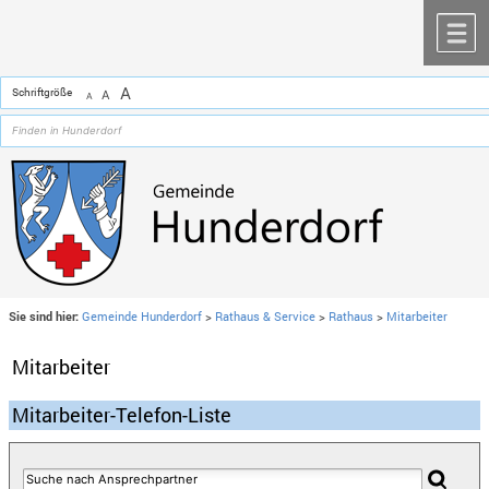
Zum Inhalt
,
zur Navigation
oder
zur Startseite
springen.
chließen
M
A
Schriftgröße
A
A
Sie sind hier:
Gemeinde Hunderdorf
>
Rathaus & Service
>
Rathaus
>
Mitarbeiter
Mitarbeiter
Mitarbeiter-Telefon-Liste