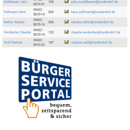
Mühlbauer Julia
103
julia.muehlbauer@hunderdorf.de
8570-31
09422
Pollmann Hans
003
hans.pollmann@hunderdorf.de
8570-10
09422
Rother Sandra
002
sandra.rother@hunderdorf.de
8570-16
09422
Weidacher Claudia
102
claudia.weidacher@hunderdorf.de
8570-19
09422
Wolf Markus
107
markus.wolf@hunderdorf.de
8570-23