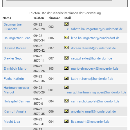
Telefonliste der Mitarbeiter/innen der Verwaltung
Name
Telefon
Zimmer
Mail
Baumgartner
09422
002
Elisabeth
8570-28
elisabeth.baumgartner@hunderdorf.de
09422
Baumgartner Lena
006
lena.baumgartner@hunderdorf.de
8570-34
09422
Diewald Doreen
007
doreen.diewald@hunderdorf.de
8570-42
09422
Drexler Sepp
007
sepp.drexler@hunderdorf.de
8570-11
09422
Ehrnböck Mario
103
mario.ehrnboeck@hunderdorf.de
8570-26
09422
Fuchs Kathrin
004
kathrin.fuchs@hunderdorf.de
8570-36
Hartmannsgruber
09422
001
Margot
8570-29
margot.hartmannsgruber@hunderdorf.de
09422
Holzapfel Carmen
004
carmen.holzapfel@hunderdorf.de
8570-0
09422
Krampfl Angela
006
angela.krampfl@hunderdorf.de
8570-35
09422
Macht Lisa
004
lisa.macht@hunderdorf.de
8570-41
09422