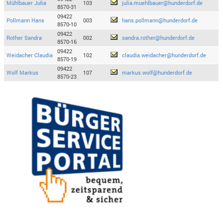
Mühlbauer Julia
103
julia.muehlbauer@hunderdorf.de
8570-31
09422
Pollmann Hans
003
hans.pollmann@hunderdorf.de
8570-10
09422
Rother Sandra
002
sandra.rother@hunderdorf.de
8570-16
09422
Weidacher Claudia
102
claudia.weidacher@hunderdorf.de
8570-19
09422
Wolf Markus
107
markus.wolf@hunderdorf.de
8570-23