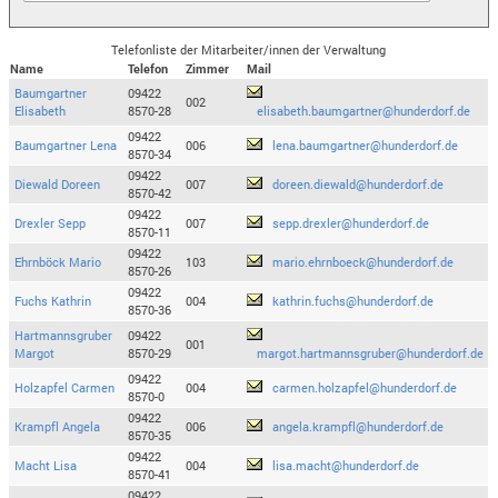
Telefonliste der Mitarbeiter/innen der Verwaltung
Name
Telefon
Zimmer
Mail
Baumgartner
09422
002
Elisabeth
8570-28
elisabeth.baumgartner@hunderdorf.de
09422
Baumgartner Lena
006
lena.baumgartner@hunderdorf.de
8570-34
09422
Diewald Doreen
007
doreen.diewald@hunderdorf.de
8570-42
09422
Drexler Sepp
007
sepp.drexler@hunderdorf.de
8570-11
09422
Ehrnböck Mario
103
mario.ehrnboeck@hunderdorf.de
8570-26
09422
Fuchs Kathrin
004
kathrin.fuchs@hunderdorf.de
8570-36
Hartmannsgruber
09422
001
Margot
8570-29
margot.hartmannsgruber@hunderdorf.de
09422
Holzapfel Carmen
004
carmen.holzapfel@hunderdorf.de
8570-0
09422
Krampfl Angela
006
angela.krampfl@hunderdorf.de
8570-35
09422
Macht Lisa
004
lisa.macht@hunderdorf.de
8570-41
09422