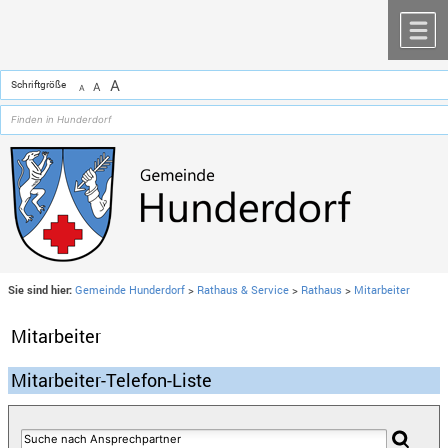
Zum Inhalt
,
zur Navigation
oder
zur Startseite
springen.
chließen
M
A
Schriftgröße
A
A
Sie sind hier:
Gemeinde Hunderdorf
>
Rathaus & Service
>
Rathaus
>
Mitarbeiter
Mitarbeiter
Mitarbeiter-Telefon-Liste