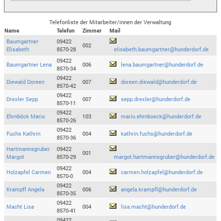
Telefonliste der Mitarbeiter/innen der Verwaltung
Name
Telefon
Zimmer
Mail
Baumgartner
09422
002
Elisabeth
8570-28
elisabeth.baumgartner@hunderdorf.de
09422
Baumgartner Lena
006
lena.baumgartner@hunderdorf.de
8570-34
09422
Diewald Doreen
007
doreen.diewald@hunderdorf.de
8570-42
09422
Drexler Sepp
007
sepp.drexler@hunderdorf.de
8570-11
09422
Ehrnböck Mario
103
mario.ehrnboeck@hunderdorf.de
8570-26
09422
Fuchs Kathrin
004
kathrin.fuchs@hunderdorf.de
8570-36
Hartmannsgruber
09422
001
Margot
8570-29
margot.hartmannsgruber@hunderdorf.de
09422
Holzapfel Carmen
004
carmen.holzapfel@hunderdorf.de
8570-0
09422
Krampfl Angela
006
angela.krampfl@hunderdorf.de
8570-35
09422
Macht Lisa
004
lisa.macht@hunderdorf.de
8570-41
09422