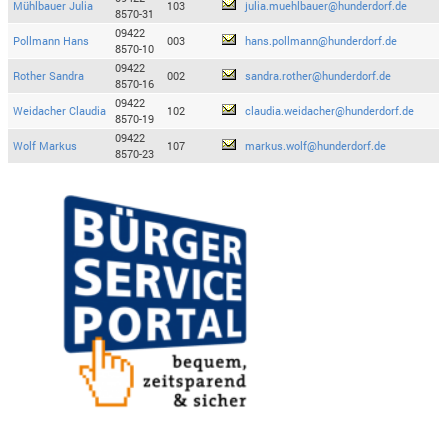
Mühlbauer Julia
103
julia.muehlbauer@hunderdorf.de
8570-31
09422
Pollmann Hans
003
hans.pollmann@hunderdorf.de
8570-10
09422
Rother Sandra
002
sandra.rother@hunderdorf.de
8570-16
09422
Weidacher Claudia
102
claudia.weidacher@hunderdorf.de
8570-19
09422
Wolf Markus
107
markus.wolf@hunderdorf.de
8570-23