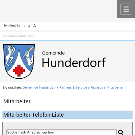
Zum Inhalt
,
zur Navigation
oder
zur Startseite
springen.
chließen
M
A
Schriftgröße
A
A
Sie sind hier:
Gemeinde Hunderdorf
>
Rathaus & Service
>
Rathaus
>
Mitarbeiter
Mitarbeiter
Mitarbeiter-Telefon-Liste