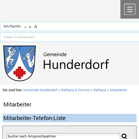
Zum Inhalt
,
zur Navigation
oder
zur Startseite
springen.
chließen
M
A
Schriftgröße
A
A
Sie sind hier:
Gemeinde Hunderdorf
>
Rathaus & Service
>
Rathaus
>
Mitarbeiter
Mitarbeiter
Mitarbeiter-Telefon-Liste