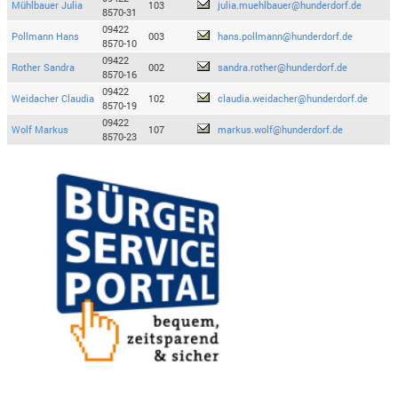
Mühlbauer Julia
103
julia.muehlbauer@hunderdorf.de
8570-31
09422
Pollmann Hans
003
hans.pollmann@hunderdorf.de
8570-10
09422
Rother Sandra
002
sandra.rother@hunderdorf.de
8570-16
09422
Weidacher Claudia
102
claudia.weidacher@hunderdorf.de
8570-19
09422
Wolf Markus
107
markus.wolf@hunderdorf.de
8570-23