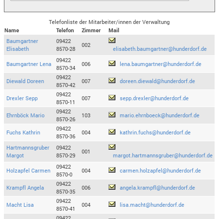
Telefonliste der Mitarbeiter/innen der Verwaltung
Name
Telefon
Zimmer
Mail
Baumgartner
09422
002
Elisabeth
8570-28
elisabeth.baumgartner@hunderdorf.de
09422
Baumgartner Lena
006
lena.baumgartner@hunderdorf.de
8570-34
09422
Diewald Doreen
007
doreen.diewald@hunderdorf.de
8570-42
09422
Drexler Sepp
007
sepp.drexler@hunderdorf.de
8570-11
09422
Ehrnböck Mario
103
mario.ehrnboeck@hunderdorf.de
8570-26
09422
Fuchs Kathrin
004
kathrin.fuchs@hunderdorf.de
8570-36
Hartmannsgruber
09422
001
Margot
8570-29
margot.hartmannsgruber@hunderdorf.de
09422
Holzapfel Carmen
004
carmen.holzapfel@hunderdorf.de
8570-0
09422
Krampfl Angela
006
angela.krampfl@hunderdorf.de
8570-35
09422
Macht Lisa
004
lisa.macht@hunderdorf.de
8570-41
09422