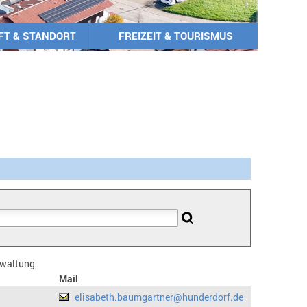
FT & STANDORT
FREIZEIT & TOURISMUS
erwaltung
Mail
elisabeth.baumgartner@hunderdorf.de