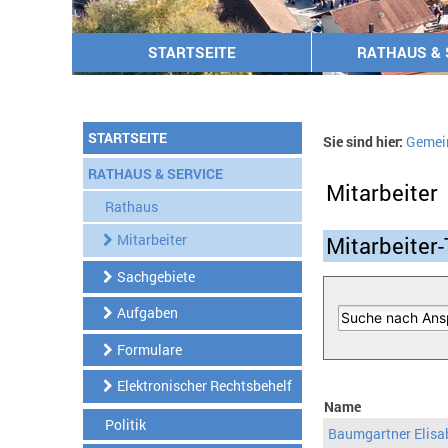
STARTSEITE
RATHAUS & 
STARTSEITE
Sie sind hier:
Gemei
RATHAUS & SERVICE
Mitarbeiter
Rathaus
Mitarbeiter
Mitarbeiter-
Sachgebiete
Aufgaben
Formulare
Elektronischer Rechtsbehelf
Name
Politik
Baumgartner Elisa