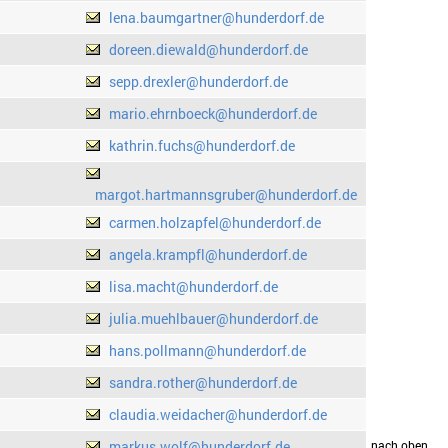
lena.baumgartner@hunderdorf.de
doreen.diewald@hunderdorf.de
sepp.drexler@hunderdorf.de
mario.ehrnboeck@hunderdorf.de
kathrin.fuchs@hunderdorf.de
margot.hartmannsgruber@hunderdorf.de
carmen.holzapfel@hunderdorf.de
angela.krampfl@hunderdorf.de
lisa.macht@hunderdorf.de
julia.muehlbauer@hunderdorf.de
hans.pollmann@hunderdorf.de
sandra.rother@hunderdorf.de
claudia.weidacher@hunderdorf.de
markus.wolf@hunderdorf.de
drucken
nach oben