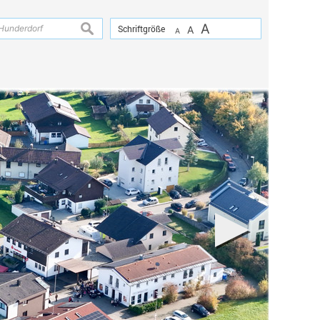
A
suchen
Schriftgröße
A
A