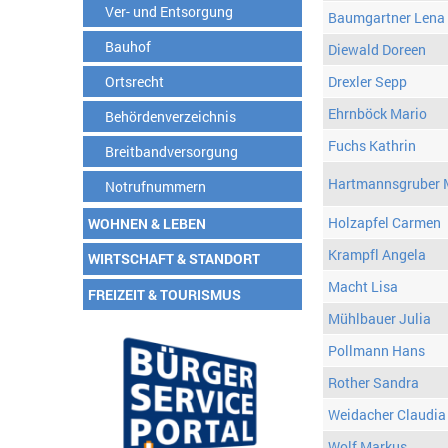
Ver- und Entsorgung
Baumgartner Lena
Bauhof
Diewald Doreen
Ortsrecht
Drexler Sepp
Ehrnböck Mario
Behördenverzeichnis
Fuchs Kathrin
Breitbandversorgung
Hartmannsgruber 
Notrufnummern
Holzapfel Carmen
WOHNEN & LEBEN
Krampfl Angela
WIRTSCHAFT & STANDORT
Macht Lisa
FREIZEIT & TOURISMUS
Mühlbauer Julia
Pollmann Hans
Rother Sandra
Weidacher Claudia
Wolf Markus