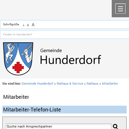
Zum Inhalt
,
zur Navigation
oder
zur Startseite
springen.
chließen
M
A
Schriftgröße
A
A
Sie sind hier:
Gemeinde Hunderdorf
>
Rathaus & Service
>
Rathaus
>
Mitarbeiter
Mitarbeiter
Mitarbeiter-Telefon-Liste