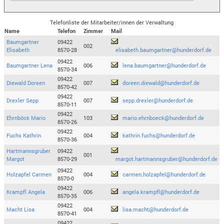
Telefonliste der Mitarbeiter/innen der Verwaltung
Name
Telefon
Zimmer
Mail
Baumgartner
09422
002
Elisabeth
8570-28
elisabeth.baumgartner@hunderdorf.de
09422
Baumgartner Lena
006
lena.baumgartner@hunderdorf.de
8570-34
09422
Diewald Doreen
007
doreen.diewald@hunderdorf.de
8570-42
09422
Drexler Sepp
007
sepp.drexler@hunderdorf.de
8570-11
09422
Ehrnböck Mario
103
mario.ehrnboeck@hunderdorf.de
8570-26
09422
Fuchs Kathrin
004
kathrin.fuchs@hunderdorf.de
8570-36
Hartmannsgruber
09422
001
Margot
8570-29
margot.hartmannsgruber@hunderdorf.de
09422
Holzapfel Carmen
004
carmen.holzapfel@hunderdorf.de
8570-0
09422
Krampfl Angela
006
angela.krampfl@hunderdorf.de
8570-35
09422
Macht Lisa
004
lisa.macht@hunderdorf.de
8570-41
09422