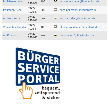
Mühlbauer Julia
103
julia.muehlbauer@hunderdorf.de
8570-31
09422
Pollmann Hans
003
hans.pollmann@hunderdorf.de
8570-10
09422
Rother Sandra
002
sandra.rother@hunderdorf.de
8570-16
09422
Weidacher Claudia
102
claudia.weidacher@hunderdorf.de
8570-19
09422
Wolf Markus
107
markus.wolf@hunderdorf.de
8570-23