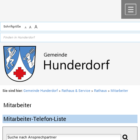
Zum Inhalt
,
zur Navigation
oder
zur Startseite
springen.
chließen
M
A
Schriftgröße
A
A
Sie sind hier:
Gemeinde Hunderdorf
>
Rathaus & Service
>
Rathaus
>
Mitarbeiter
Mitarbeiter
Mitarbeiter-Telefon-Liste