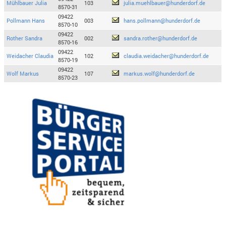
Mühlbauer Julia
103
julia.muehlbauer@hunderdorf.de
8570-31
09422
Pollmann Hans
003
hans.pollmann@hunderdorf.de
8570-10
09422
Rother Sandra
002
sandra.rother@hunderdorf.de
8570-16
09422
Weidacher Claudia
102
claudia.weidacher@hunderdorf.de
8570-19
09422
Wolf Markus
107
markus.wolf@hunderdorf.de
8570-23