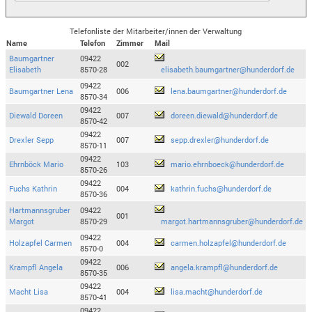
Telefonliste der Mitarbeiter/innen der Verwaltung
Name
Telefon
Zimmer
Mail
Baumgartner
09422
002
Elisabeth
8570-28
elisabeth.baumgartner@hunderdorf.de
09422
Baumgartner Lena
006
lena.baumgartner@hunderdorf.de
8570-34
09422
Diewald Doreen
007
doreen.diewald@hunderdorf.de
8570-42
09422
Drexler Sepp
007
sepp.drexler@hunderdorf.de
8570-11
09422
Ehrnböck Mario
103
mario.ehrnboeck@hunderdorf.de
8570-26
09422
Fuchs Kathrin
004
kathrin.fuchs@hunderdorf.de
8570-36
Hartmannsgruber
09422
001
Margot
8570-29
margot.hartmannsgruber@hunderdorf.de
09422
Holzapfel Carmen
004
carmen.holzapfel@hunderdorf.de
8570-0
09422
Krampfl Angela
006
angela.krampfl@hunderdorf.de
8570-35
09422
Macht Lisa
004
lisa.macht@hunderdorf.de
8570-41
09422