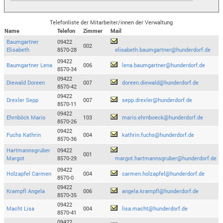
Telefonliste der Mitarbeiter/innen der Verwaltung
Name
Telefon
Zimmer
Mail
Baumgartner
09422
002
Elisabeth
8570-28
elisabeth.baumgartner@hunderdorf.de
09422
Baumgartner Lena
006
lena.baumgartner@hunderdorf.de
8570-34
09422
Diewald Doreen
007
doreen.diewald@hunderdorf.de
8570-42
09422
Drexler Sepp
007
sepp.drexler@hunderdorf.de
8570-11
09422
Ehrnböck Mario
103
mario.ehrnboeck@hunderdorf.de
8570-26
09422
Fuchs Kathrin
004
kathrin.fuchs@hunderdorf.de
8570-36
Hartmannsgruber
09422
001
Margot
8570-29
margot.hartmannsgruber@hunderdorf.de
09422
Holzapfel Carmen
004
carmen.holzapfel@hunderdorf.de
8570-0
09422
Krampfl Angela
006
angela.krampfl@hunderdorf.de
8570-35
09422
Macht Lisa
004
lisa.macht@hunderdorf.de
8570-41
09422