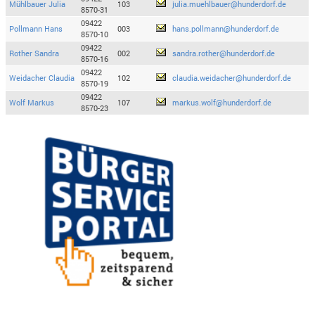
Mühlbauer Julia
103
julia.muehlbauer@hunderdorf.de
8570-31
09422
Pollmann Hans
003
hans.pollmann@hunderdorf.de
8570-10
09422
Rother Sandra
002
sandra.rother@hunderdorf.de
8570-16
09422
Weidacher Claudia
102
claudia.weidacher@hunderdorf.de
8570-19
09422
Wolf Markus
107
markus.wolf@hunderdorf.de
8570-23