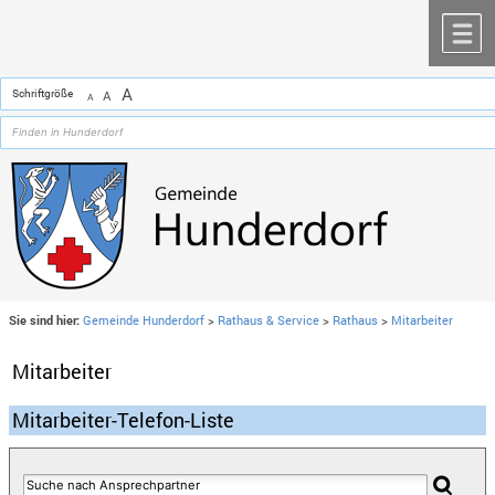
Zum Inhalt
,
zur Navigation
oder
zur Startseite
springen.
chließen
M
A
Schriftgröße
A
A
Sie sind hier:
Gemeinde Hunderdorf
>
Rathaus & Service
>
Rathaus
>
Mitarbeiter
Mitarbeiter
Mitarbeiter-Telefon-Liste