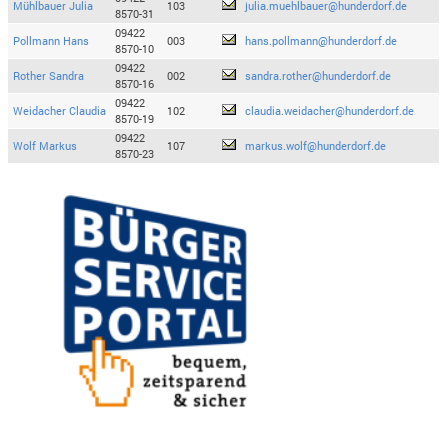
Mühlbauer Julia
103
julia.muehlbauer@hunderdorf.de
8570-31
09422
Pollmann Hans
003
hans.pollmann@hunderdorf.de
8570-10
09422
Rother Sandra
002
sandra.rother@hunderdorf.de
8570-16
09422
Weidacher Claudia
102
claudia.weidacher@hunderdorf.de
8570-19
09422
Wolf Markus
107
markus.wolf@hunderdorf.de
8570-23