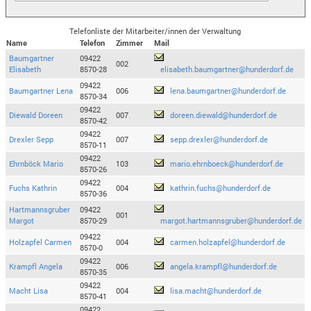
Telefonliste der Mitarbeiter/innen der Verwaltung
Name
Telefon
Zimmer
Mail
Baumgartner
09422
002
Elisabeth
8570-28
elisabeth.baumgartner@hunderdorf.de
09422
Baumgartner Lena
006
lena.baumgartner@hunderdorf.de
8570-34
09422
Diewald Doreen
007
doreen.diewald@hunderdorf.de
8570-42
09422
Drexler Sepp
007
sepp.drexler@hunderdorf.de
8570-11
09422
Ehrnböck Mario
103
mario.ehrnboeck@hunderdorf.de
8570-26
09422
Fuchs Kathrin
004
kathrin.fuchs@hunderdorf.de
8570-36
Hartmannsgruber
09422
001
Margot
8570-29
margot.hartmannsgruber@hunderdorf.de
09422
Holzapfel Carmen
004
carmen.holzapfel@hunderdorf.de
8570-0
09422
Krampfl Angela
006
angela.krampfl@hunderdorf.de
8570-35
09422
Macht Lisa
004
lisa.macht@hunderdorf.de
8570-41
09422