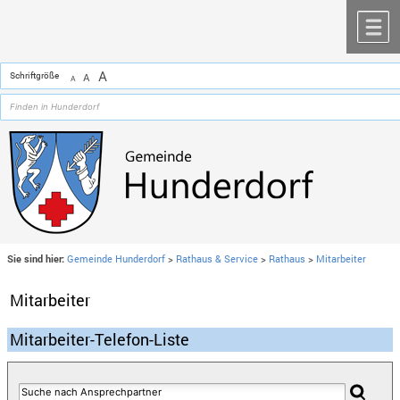
Zum Inhalt
,
zur Navigation
oder
zur Startseite
springen.
chließen
M
A
Schriftgröße
A
A
Sie sind hier:
Gemeinde Hunderdorf
>
Rathaus & Service
>
Rathaus
>
Mitarbeiter
Mitarbeiter
Mitarbeiter-Telefon-Liste