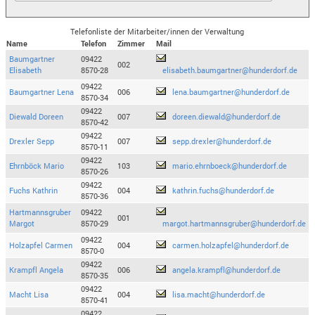
Telefonliste der Mitarbeiter/innen der Verwaltung
Name
Telefon
Zimmer
Mail
Baumgartner
09422
002
Elisabeth
8570-28
elisabeth.baumgartner@hunderdorf.de
09422
Baumgartner Lena
006
lena.baumgartner@hunderdorf.de
8570-34
09422
Diewald Doreen
007
doreen.diewald@hunderdorf.de
8570-42
09422
Drexler Sepp
007
sepp.drexler@hunderdorf.de
8570-11
09422
Ehrnböck Mario
103
mario.ehrnboeck@hunderdorf.de
8570-26
09422
Fuchs Kathrin
004
kathrin.fuchs@hunderdorf.de
8570-36
Hartmannsgruber
09422
001
Margot
8570-29
margot.hartmannsgruber@hunderdorf.de
09422
Holzapfel Carmen
004
carmen.holzapfel@hunderdorf.de
8570-0
09422
Krampfl Angela
006
angela.krampfl@hunderdorf.de
8570-35
09422
Macht Lisa
004
lisa.macht@hunderdorf.de
8570-41
09422