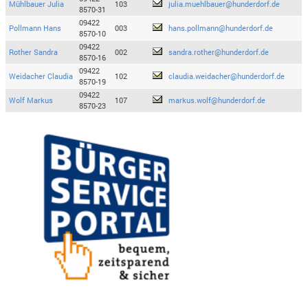
Mühlbauer Julia
103
julia.muehlbauer@hunderdorf.de
8570-31
09422
Pollmann Hans
003
hans.pollmann@hunderdorf.de
8570-10
09422
Rother Sandra
002
sandra.rother@hunderdorf.de
8570-16
09422
Weidacher Claudia
102
claudia.weidacher@hunderdorf.de
8570-19
09422
Wolf Markus
107
markus.wolf@hunderdorf.de
8570-23