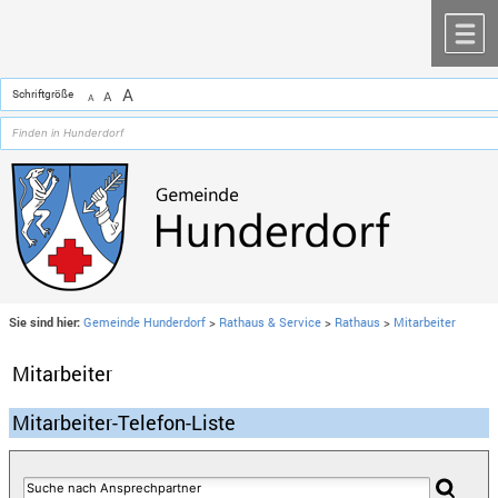
Zum Inhalt
,
zur Navigation
oder
zur Startseite
springen.
chließen
M
A
Schriftgröße
A
A
Sie sind hier:
Gemeinde Hunderdorf
>
Rathaus & Service
>
Rathaus
>
Mitarbeiter
Mitarbeiter
Mitarbeiter-Telefon-Liste