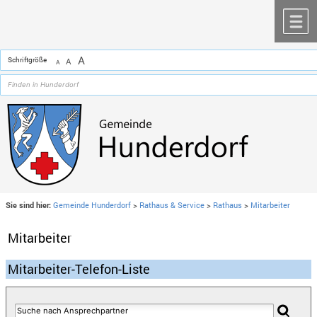
Zum Inhalt
,
zur Navigation
oder
zur Startseite
springen.
chließen
M
A
Schriftgröße
A
A
Sie sind hier:
Gemeinde Hunderdorf
>
Rathaus & Service
>
Rathaus
>
Mitarbeiter
Mitarbeiter
Mitarbeiter-Telefon-Liste