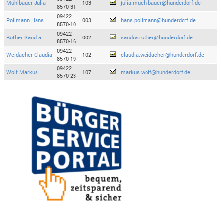
Mühlbauer Julia
103
julia.muehlbauer@hunderdorf.de
8570-31
09422
Pollmann Hans
003
hans.pollmann@hunderdorf.de
8570-10
09422
Rother Sandra
002
sandra.rother@hunderdorf.de
8570-16
09422
Weidacher Claudia
102
claudia.weidacher@hunderdorf.de
8570-19
09422
Wolf Markus
107
markus.wolf@hunderdorf.de
8570-23