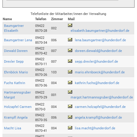
Telefonliste der Mitarbeiter/innen der Verwaltung
Name
Telefon
Zimmer
Mail
Baumgartner
09422
002
Elisabeth
8570-28
elisabeth.baumgartner@hunderdorf.de
09422
Baumgartner Lena
006
lena.baumgartner@hunderdorf.de
8570-34
09422
Diewald Doreen
007
doreen.diewald@hunderdorf.de
8570-42
09422
Drexler Sepp
007
sepp.drexler@hunderdorf.de
8570-11
09422
Ehrnböck Mario
103
mario.ehrnboeck@hunderdorf.de
8570-26
09422
Fuchs Kathrin
004
kathrin.fuchs@hunderdorf.de
8570-36
Hartmannsgruber
09422
001
Margot
8570-29
margot.hartmannsgruber@hunderdorf.de
09422
Holzapfel Carmen
004
carmen.holzapfel@hunderdorf.de
8570-0
09422
Krampfl Angela
006
angela.krampfl@hunderdorf.de
8570-35
09422
Macht Lisa
004
lisa.macht@hunderdorf.de
8570-41
09422