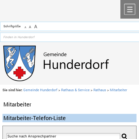
Zum Inhalt
,
zur Navigation
oder
zur Startseite
springen.
chließen
M
A
Schriftgröße
A
A
Sie sind hier:
Gemeinde Hunderdorf
>
Rathaus & Service
>
Rathaus
>
Mitarbeiter
Mitarbeiter
Mitarbeiter-Telefon-Liste