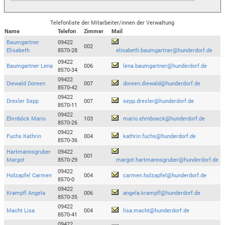
Telefonliste der Mitarbeiter/innen der Verwaltung
Name
Telefon
Zimmer
Mail
Baumgartner
09422
002
Elisabeth
8570-28
elisabeth.baumgartner@hunderdorf.de
09422
Baumgartner Lena
006
lena.baumgartner@hunderdorf.de
8570-34
09422
Diewald Doreen
007
doreen.diewald@hunderdorf.de
8570-42
09422
Drexler Sepp
007
sepp.drexler@hunderdorf.de
8570-11
09422
Ehrnböck Mario
103
mario.ehrnboeck@hunderdorf.de
8570-26
09422
Fuchs Kathrin
004
kathrin.fuchs@hunderdorf.de
8570-36
Hartmannsgruber
09422
001
Margot
8570-29
margot.hartmannsgruber@hunderdorf.de
09422
Holzapfel Carmen
004
carmen.holzapfel@hunderdorf.de
8570-0
09422
Krampfl Angela
006
angela.krampfl@hunderdorf.de
8570-35
09422
Macht Lisa
004
lisa.macht@hunderdorf.de
8570-41
09422