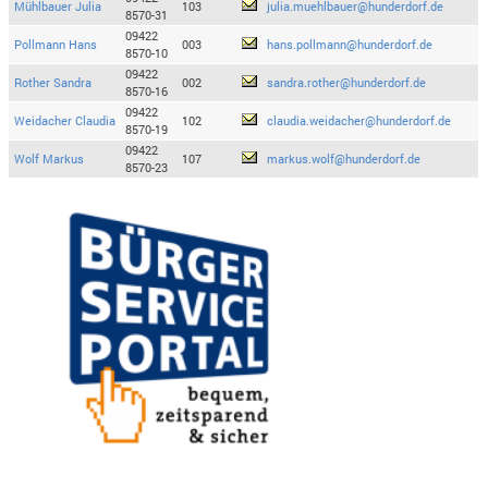
Mühlbauer Julia
103
julia.muehlbauer@hunderdorf.de
8570-31
09422
Pollmann Hans
003
hans.pollmann@hunderdorf.de
8570-10
09422
Rother Sandra
002
sandra.rother@hunderdorf.de
8570-16
09422
Weidacher Claudia
102
claudia.weidacher@hunderdorf.de
8570-19
09422
Wolf Markus
107
markus.wolf@hunderdorf.de
8570-23