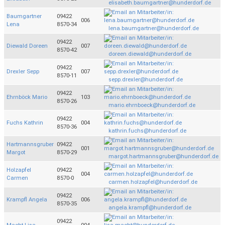
elisabeth.baumgartner@hunderdorf.de
Baumgartner
09422
006
Lena
8570-34
lena.baumgartner@hunderdorf.de
09422
Diewald Doreen
007
8570-42
doreen.diewald@hunderdorf.de
09422
Drexler Sepp
007
8570-11
sepp.drexler@hunderdorf.de
09422
Ehrnböck Mario
103
8570-26
mario.ehrnboeck@hunderdorf.de
09422
Fuchs Kathrin
004
8570-36
kathrin.fuchs@hunderdorf.de
Hartmannsgruber
09422
001
Margot
8570-29
margot.hartmannsgruber@hunderdorf.de
Holzapfel
09422
004
Carmen
8570-0
carmen.holzapfel@hunderdorf.de
09422
Krampfl Angela
006
8570-35
angela.krampfl@hunderdorf.de
09422