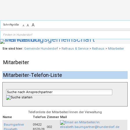
Zum Inhalt
,
zur Navigation
oder
zur Startseite
springen.
A
Schriftgröße
A
A
Sie sind hier:
Gemeinde Hunderdorf
>
Rathaus & Service
>
Rathaus
>
Mitarbeiter
Mitarbeiter
Mitarbeiter-Telefon-Liste
Telefonliste der Mitarbeiter/innen der Verwaltung
Name
Telefon
Zimmer
Mail
Baumgartner
09422
002
Elisabeth
8570-28