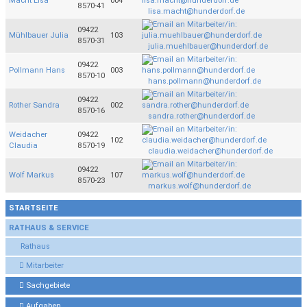
Macht Lisa
004
8570-41
lisa.macht@hunderdorf.de
09422
Mühlbauer Julia
103
8570-31
julia.muehlbauer@hunderdorf.de
09422
Pollmann Hans
003
8570-10
hans.pollmann@hunderdorf.de
09422
Rother Sandra
002
8570-16
sandra.rother@hunderdorf.de
Weidacher
09422
102
Claudia
8570-19
claudia.weidacher@hunderdorf.de
09422
Wolf Markus
107
8570-23
markus.wolf@hunderdorf.de
STARTSEITE
RATHAUS & SERVICE
Rathaus
Mitarbeiter
Sachgebiete
Aufgaben