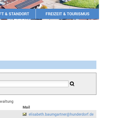
FT & STANDORT
FREIZEIT & TOURISMUS
erwaltung
Mail
elisabeth.baumgartner@hunderdorf.de