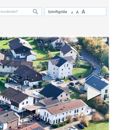
A
suchen
Schriftgröße
A
A