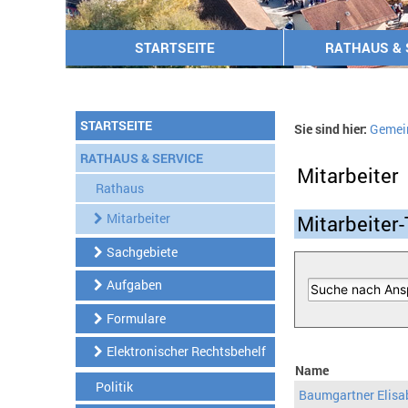
STARTSEITE
RATHAUS & 
STARTSEITE
Sie sind hier:
Gemei
RATHAUS & SERVICE
Mitarbeiter
Rathaus
Mitarbeiter
Mitarbeiter-
Sachgebiete
Aufgaben
Formulare
Elektronischer Rechtsbehelf
Name
Politik
Baumgartner Elisa