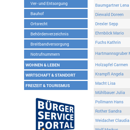
Ver- und Entsorgung
Baumgartner Lena
Bauhof
Diewald Doreen
Ortsrecht
Drexler Sepp
Ehrnböck Mario
Behördenverzeichnis
Fuchs Kathrin
Breitbandversorgung
Hartmannsgruber 
Notrufnummern
Holzapfel Carmen
WOHNEN & LEBEN
Krampfl Angela
WIRTSCHAFT & STANDORT
Macht Lisa
FREIZEIT & TOURISMUS
Mühlbauer Julia
Pollmann Hans
Rother Sandra
Weidacher Claudia
Wolf Markus