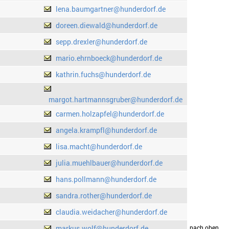
lena.baumgartner@hunderdorf.de
doreen.diewald@hunderdorf.de
sepp.drexler@hunderdorf.de
mario.ehrnboeck@hunderdorf.de
kathrin.fuchs@hunderdorf.de
margot.hartmannsgruber@hunderdorf.de
carmen.holzapfel@hunderdorf.de
angela.krampfl@hunderdorf.de
lisa.macht@hunderdorf.de
julia.muehlbauer@hunderdorf.de
hans.pollmann@hunderdorf.de
sandra.rother@hunderdorf.de
claudia.weidacher@hunderdorf.de
markus.wolf@hunderdorf.de
drucken
nach oben