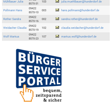
Mühlbauer Julia
103
julia.muehlbauer@hunderdorf.de
8570-31
09422
Pollmann Hans
003
hans.pollmann@hunderdorf.de
8570-10
09422
Rother Sandra
002
sandra.rother@hunderdorf.de
8570-16
09422
Weidacher Claudia
102
claudia.weidacher@hunderdorf.de
8570-19
09422
Wolf Markus
107
markus.wolf@hunderdorf.de
8570-23