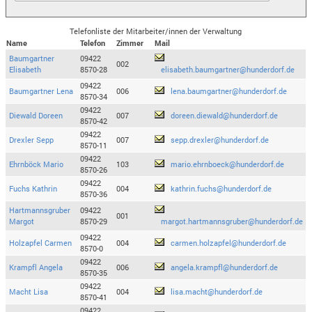
Telefonliste der Mitarbeiter/innen der Verwaltung
Name
Telefon
Zimmer
Mail
Baumgartner
09422
002
Elisabeth
8570-28
elisabeth.baumgartner@hunderdorf.de
09422
Baumgartner Lena
006
lena.baumgartner@hunderdorf.de
8570-34
09422
Diewald Doreen
007
doreen.diewald@hunderdorf.de
8570-42
09422
Drexler Sepp
007
sepp.drexler@hunderdorf.de
8570-11
09422
Ehrnböck Mario
103
mario.ehrnboeck@hunderdorf.de
8570-26
09422
Fuchs Kathrin
004
kathrin.fuchs@hunderdorf.de
8570-36
Hartmannsgruber
09422
001
Margot
8570-29
margot.hartmannsgruber@hunderdorf.de
09422
Holzapfel Carmen
004
carmen.holzapfel@hunderdorf.de
8570-0
09422
Krampfl Angela
006
angela.krampfl@hunderdorf.de
8570-35
09422
Macht Lisa
004
lisa.macht@hunderdorf.de
8570-41
09422