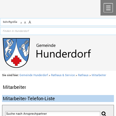
Zum Inhalt
,
zur Navigation
oder
zur Startseite
springen.
chließen
M
A
Schriftgröße
A
A
Sie sind hier:
Gemeinde Hunderdorf
>
Rathaus & Service
>
Rathaus
>
Mitarbeiter
Mitarbeiter
Mitarbeiter-Telefon-Liste