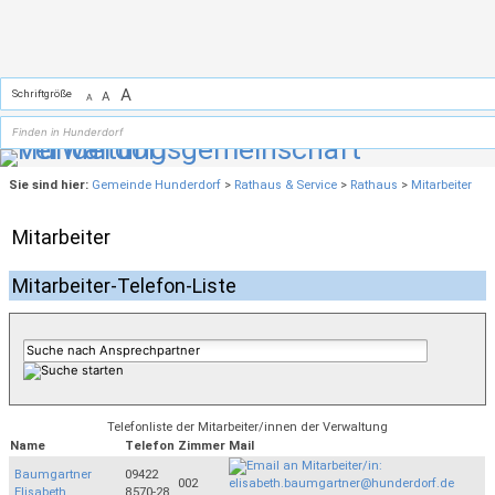
Zum Inhalt
,
zur Navigation
oder
zur Startseite
springen.
A
Schriftgröße
A
A
Sie sind hier:
Gemeinde Hunderdorf
>
Rathaus & Service
>
Rathaus
>
Mitarbeiter
Mitarbeiter
Mitarbeiter-Telefon-Liste
Telefonliste der Mitarbeiter/innen der Verwaltung
Name
Telefon
Zimmer
Mail
Baumgartner
09422
002
Elisabeth
8570-28