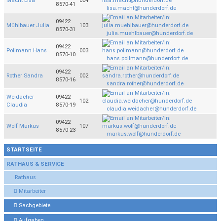
Macht Lisa
004
8570-41
lisa.macht@hunderdorf.de
09422
Mühlbauer Julia
103
8570-31
julia.muehlbauer@hunderdorf.de
09422
Pollmann Hans
003
8570-10
hans.pollmann@hunderdorf.de
09422
Rother Sandra
002
8570-16
sandra.rother@hunderdorf.de
Weidacher
09422
102
Claudia
8570-19
claudia.weidacher@hunderdorf.de
09422
Wolf Markus
107
8570-23
markus.wolf@hunderdorf.de
STARTSEITE
RATHAUS & SERVICE
Rathaus
Mitarbeiter
Sachgebiete
Aufgaben