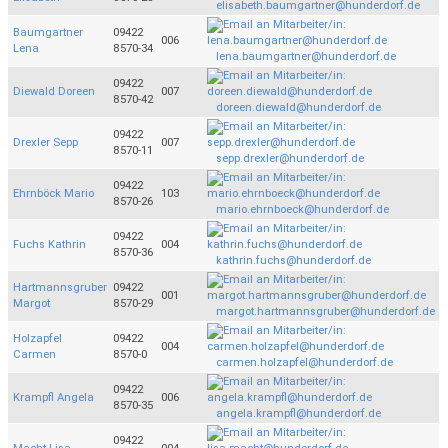
elisabeth.baumgartner@hunderdorf.de
Baumgartner
09422
006
Lena
8570-34
lena.baumgartner@hunderdorf.de
09422
Diewald Doreen
007
8570-42
doreen.diewald@hunderdorf.de
09422
Drexler Sepp
007
8570-11
sepp.drexler@hunderdorf.de
09422
Ehrnböck Mario
103
8570-26
mario.ehrnboeck@hunderdorf.de
09422
Fuchs Kathrin
004
8570-36
kathrin.fuchs@hunderdorf.de
Hartmannsgruber
09422
001
Margot
8570-29
margot.hartmannsgruber@hunderdorf.de
Holzapfel
09422
004
Carmen
8570-0
carmen.holzapfel@hunderdorf.de
09422
Krampfl Angela
006
8570-35
angela.krampfl@hunderdorf.de
09422